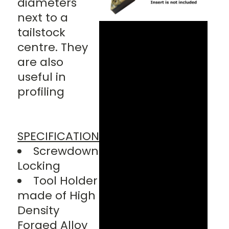
diameters
next to a
tailstock
centre. They
are also
useful in
profiling
SPECIFICATION
Screwdown
Locking
Tool Holder
made of High
Density
Forged Alloy