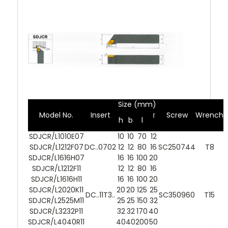
Size (mm)
Model No.
Insert
Screw
Wrench
f
h
b
l
SDJCR/L1010E07
10
10
70
12
SDJCR/L1212F07
DC..0702
12
12
80
16
SC250744
T8
SDJCR/L1616H07
16
16
100
20
SDJCR/L1212F11
12
12
80
16
SDJCR/L1616H11
16
16
100
20
SDJCR/L2020K11
20
20
125
25
DC..11T3..
SC350960
T15
SDJCR/L2525M11
25
25
150
32
SDJCR/L3232P11
32
32
170
40
SDJCR/L4040R11
40
40
200
50