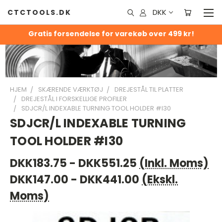
DKK
CTCTOOLS.DK
Gratis forsendelse for varekøb over 499 kr!
HJEM
SKÆRENDE VÆRKTØJ
DREJESTÅL TIL PLATTER
DREJESTÅL I FORSKELLIGE PROFILER
SDJCR/L INDEXABLE TURNING TOOL HOLDER #I30
SDJCR/L INDEXABLE TURNING
TOOL HOLDER #I30
DKK183.75 - DKK551.25
(Inkl. Moms)
DKK147.00 - DKK441.00
(Ekskl.
Moms)