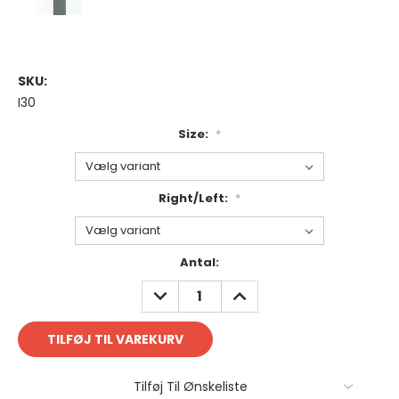
SKU:
I30
Size:
*
Right/Left:
*
Antal
Antal:
på
REDUCER
FORØG
lager:
ANTAL:
ANTAL:
Tilføj Til Ønskeliste