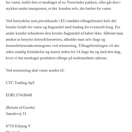
for varen, indtil den er modtaget af os. Forsvinder pakken, eller går den i
stykker under transporten, er det kunden selv, der hæfter for varen.
Ved fortrydelse som privatkunde i EU området tilbagebetales hele det
betalte beløb for varen og fragtandel med fradrag for eventuelt brug. For
andre kunder refunderes den betalte fragtandel af købet ikke. Såfremt man
ønsker at benytte fortrydelsesretten, afholder man selv fragt og
forsendelsesomkostningerne ved returnering.
Tilbagebetalingen vil ske
uden unødig forsinkelse og senest inden for 14 dage fra og med den dag,
hvor vi har modtaget produktet tilbage på nedenanførte adresse.
Ved returnering skal varen sendes til:
CTC Trading ApS
EORI 37418048
(Return of Goods)
Smedevej 31
6710 Esbjerg V