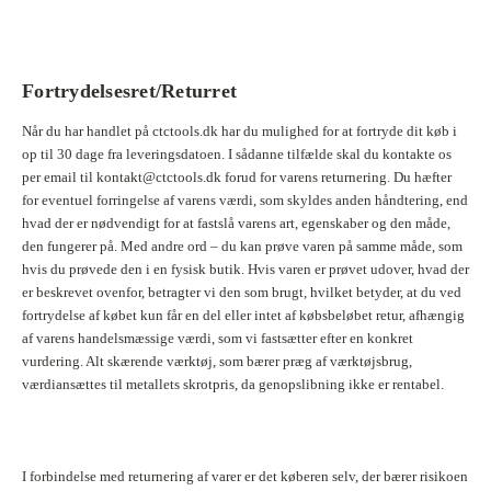
Fortrydelsesret/Returret
Når du har handlet på ctctools.dk har du mulighed for at fortryde dit køb i
op til 30 dage fra leveringsdatoen. I sådanne tilfælde skal du kontakte os
per email til kontakt@ctctools.dk forud for varens returnering. Du hæfter
for eventuel forringelse af varens værdi, som skyldes anden håndtering, end
hvad der er nødvendigt for at fastslå varens art, egenskaber og den måde,
den fungerer på. Med andre ord – du kan prøve varen på samme måde, som
hvis du prøvede den i en fysisk butik. Hvis varen er prøvet udover, hvad der
er beskrevet ovenfor, betragter vi den som brugt, hvilket betyder, at du ved
fortrydelse af købet kun får en del eller intet af købsbeløbet retur, afhængig
af varens handelsmæssige værdi, som vi fastsætter efter en konkret
vurdering. Alt skærende værktøj, som bærer præg af værktøjsbrug,
værdiansættes til metallets skrotpris, da genopslibning ikke er rentabel.
I forbindelse med returnering af varer er det køberen selv, der bærer risikoen