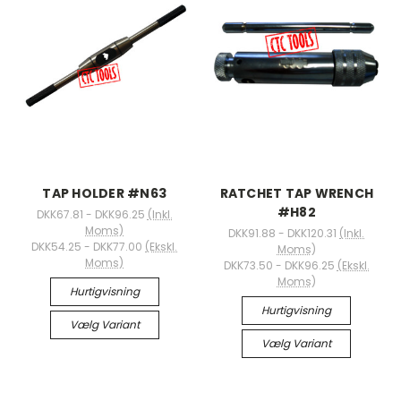
TAP HOLDER #N63
RATCHET TAP WRENCH
#H82
DKK67.81 - DKK96.25
(Inkl.
Moms)
DKK91.88 - DKK120.31
(Inkl.
DKK54.25 - DKK77.00
(Ekskl.
Moms)
Moms)
DKK73.50 - DKK96.25
(Ekskl.
Moms)
Hurtigvisning
Hurtigvisning
Vælg Variant
Vælg Variant