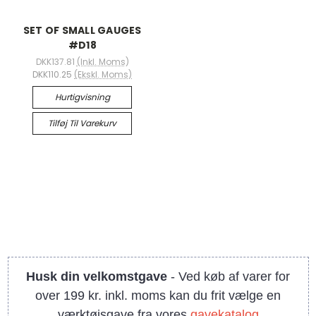
SET OF SMALL GAUGES
#D18
DKK137.81
(Inkl. Moms)
DKK110.25
(Ekskl. Moms)
Hurtigvisning
Tilføj Til Varekurv
Husk din velkomstgave
- Ved køb af varer for
over 199 kr. inkl. moms kan du frit vælge en
værktøjsgave fra vores
gavekatalog