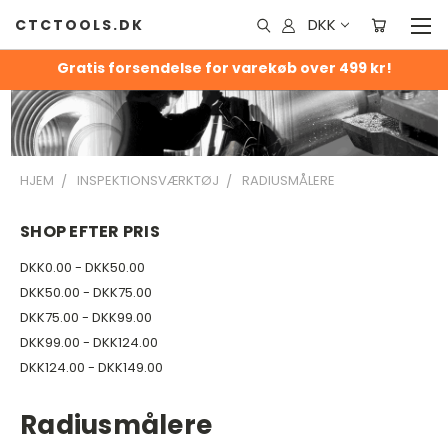
DKK
CTCTOOLS.DK
Gratis forsendelse for varekøb over 499 kr!
HJEM
INSPEKTIONSVÆRKTØJ
RADIUSMÅLERE
SHOP EFTER PRIS
DKK0.00 - DKK50.00
DKK50.00 - DKK75.00
DKK75.00 - DKK99.00
DKK99.00 - DKK124.00
DKK124.00 - DKK149.00
Radiusmålere