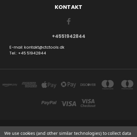
KONTAKT
+4551942844
E-mail: kontakt@ctctools.dk
Tel.: +45 51942844
SMEDEVEJ 31, 6710 ESBJERG V DENMARK
We use cookies (and other similar technologies) to collect data