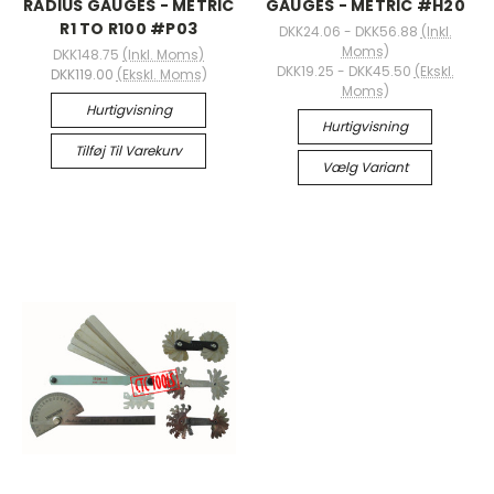
RADIUS GAUGES - METRIC
GAUGES - METRIC #H20
R1 TO R100 #P03
DKK24.06 - DKK56.88
(Inkl.
Moms)
DKK148.75
(Inkl. Moms)
DKK19.25 - DKK45.50
(Ekskl.
DKK119.00
(Ekskl. Moms)
Moms)
Hurtigvisning
Hurtigvisning
Tilføj Til Varekurv
Vælg Variant