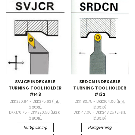
SVJCR INDEXABLE
SRDCN INDEXABLE
TURNING TOOL HOLDER
TURNING TOOL HOLDER
#I43
#I32
DKK220.94 - DKK275.63
(Inkl.
DKK183.75 - DKK304.06
(Inkl.
Moms)
Moms)
DKK176.75 - DKK220.50
(Ekskl.
DKK147.00 - DKK243.25
(Ekskl.
Moms)
Moms)
Hurtigvisning
Hurtigvisning