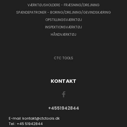
VÆRKTØJSHOLDERE - FRÆSNING/DREJNING
SPÆNDEPATRONER - BORING/DREJNING/GEVINDSKÆRING
OPSTILLINGSVÆRKTØJ
INSPEKTIONSVÆRKTØJ
HÅNDVÆRKTØJ
CTC TOOLS
KONTAKT
+4551942844
E-mail: kontakt@ctctools.dk
Tel.: +45 51942844