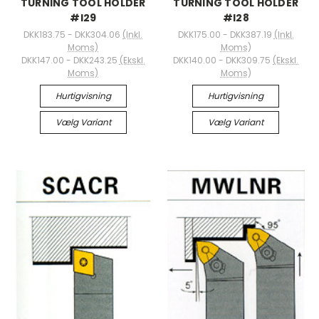
TURNING TOOL HOLDER
TURNING TOOL HOLDER
#I29
#I28
DKK183.75 - DKK304.06
(Inkl.
DKK175.00 - DKK387.19
(Inkl.
Moms)
Moms)
DKK147.00 - DKK243.25
(Ekskl.
DKK140.00 - DKK309.75
(Ekskl.
Moms)
Moms)
Hurtigvisning
Hurtigvisning
Vælg Variant
Vælg Variant