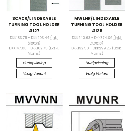
SCACR/L INDEXABLE
MWLNR/L INDEXABLE
TURNING TOOL HOLDER
TURNING TOOL HOLDER
#I27
#I26
DKK183.75 - DKK203.44
(Inkl.
DKK240.63 - DKK374.06
(Inkl.
Moms)
Moms)
DKK147.00 - DKK162.75
(Ekskl.
DKK192.50 - DKK299.25
(Ekskl.
Moms)
Moms)
Hurtigvisning
Hurtigvisning
Vælg Variant
Vælg Variant