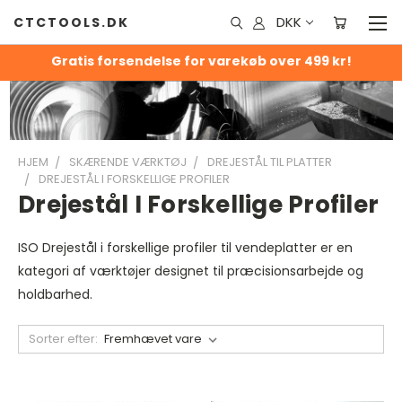
DKK
CTCTOOLS.DK
Gratis forsendelse for varekøb over 499 kr!
HJEM
SKÆRENDE VÆRKTØJ
DREJESTÅL TIL PLATTER
DREJESTÅL I FORSKELLIGE PROFILER
Drejestål I Forskellige Profiler
ISO Drejestål i forskellige profiler til vendeplatter er en
kategori af værktøjer designet til præcisionsarbejde og
holdbarhed.
Sorter efter: