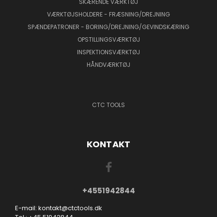
SKÆRENDE VÆRKTØJ
VÆRKTØJSHOLDERE - FRÆSNING/DREJNING
SPÆNDEPATRONER - BORING/DREJNING/GEVINDSKÆRING
OPSTILLINGSVÆRKTØJ
INSPEKTIONSVÆRKTØJ
HÅNDVÆRKTØJ
CTC TOOLS
KONTAKT
+4551942844
E-mail: kontakt@ctctools.dk