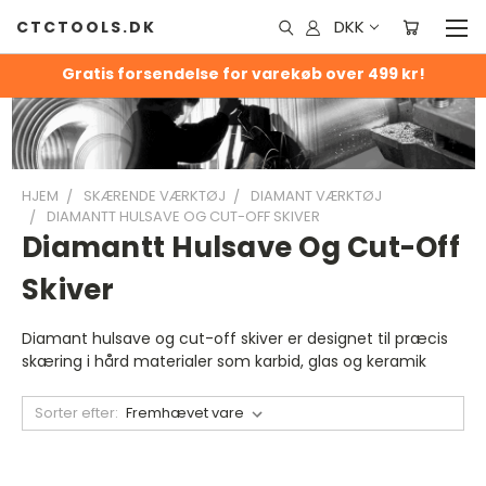
DKK
CTCTOOLS.DK
Gratis forsendelse for varekøb over 499 kr!
HJEM
SKÆRENDE VÆRKTØJ
DIAMANT VÆRKTØJ
DIAMANTT HULSAVE OG CUT-OFF SKIVER
Diamantt Hulsave Og Cut-Off
Skiver
Diamant hulsave og cut-off skiver er designet til præcis
skæring i hård materialer som karbid, glas og keramik
Sorter efter: