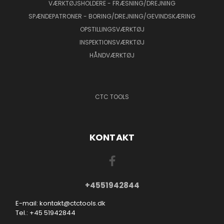
VÆRKTØJSHOLDERE - FRÆSNING/DREJNING
SPÆNDEPATRONER - BORING/DREJNING/GEVINDSKÆRING
OPSTILLINGSVÆRKTØJ
INSPEKTIONSVÆRKTØJ
HÅNDVÆRKTØJ
CTC TOOLS
KONTAKT
+4551942844
E-mail: kontakt@ctctools.dk
Tel.: +45 51942844