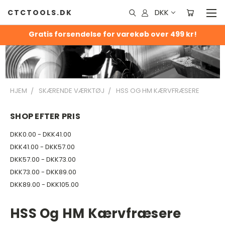
DKK
CTCTOOLS.DK
Gratis forsendelse for varekøb over 499 kr!
HJEM
SKÆRENDE VÆRKTØJ
HSS OG HM KÆRVFRÆSERE
SHOP EFTER PRIS
DKK0.00 - DKK41.00
DKK41.00 - DKK57.00
DKK57.00 - DKK73.00
DKK73.00 - DKK89.00
DKK89.00 - DKK105.00
HSS Og HM Kærvfræsere