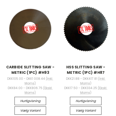
CARBIDE SLITTING SAW -
HSS SLITTING SAW -
METRIC (1PC) #H93
METRIC (1PC) #H87
DKK105.00 - DKK1 008.44
(Inkl.
DKK21.88 - DKK417.81
(Inkl.
Moms)
Moms)
DKK84.00 - DKK806.75
(Ekskl.
DKK17.50 - DKK334.25
(Ekskl.
Moms)
Moms)
Hurtigvisning
Hurtigvisning
Vælg Variant
Vælg Variant