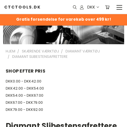
DKK
CTCTOOLS.DK
Gratis forsendelse for varekøb over 499 kr!
HJEM
SKÆRENDE VÆRKTØJ
DIAMANT VÆRKTØJ
DIAMANT SLIBESTENSAFRETTERE
SHOP EFTER PRIS
DKK0.00 - DKK42.00
DKK42.00 - DKK54.00
DKK54.00 - DKK67.00
DKK67.00 - DKK79.00
DKK79.00 - DKK92.00
Diamant Slibestensafrettere