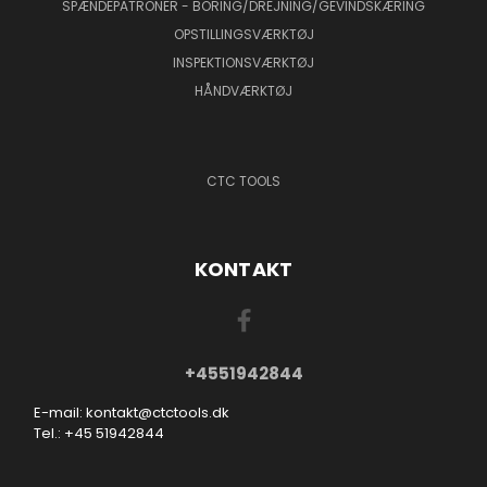
SPÆNDEPATRONER - BORING/DREJNING/GEVINDSKÆRING
OPSTILLINGSVÆRKTØJ
INSPEKTIONSVÆRKTØJ
HÅNDVÆRKTØJ
CTC TOOLS
KONTAKT
+4551942844
E-mail: kontakt@ctctools.dk
Tel.: +45 51942844