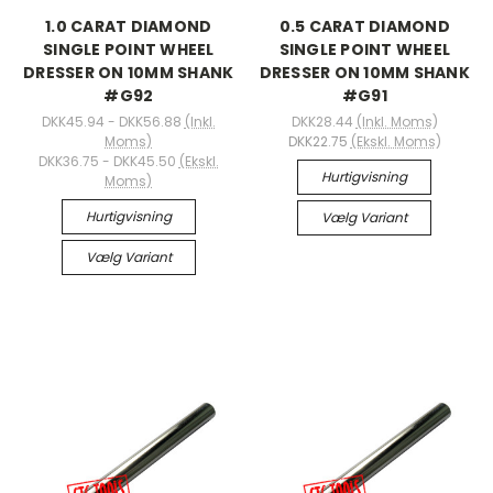
1.0 CARAT DIAMOND
0.5 CARAT DIAMOND
SINGLE POINT WHEEL
SINGLE POINT WHEEL
DRESSER ON 10MM SHANK
DRESSER ON 10MM SHANK
#G92
#G91
DKK45.94 - DKK56.88
(Inkl.
DKK28.44
(Inkl. Moms)
Moms)
DKK22.75
(Ekskl. Moms)
DKK36.75 - DKK45.50
(Ekskl.
Hurtigvisning
Moms)
Hurtigvisning
Vælg Variant
Vælg Variant