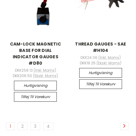
CAM-LOCK MAGNETIC
THREAD GAUGES - SAE
BASE FOR DIAL
#H104
INDICATOR GAUGES
DKK24.06
(Inkl. Moms)
#D80
DKK19.25
(Ekskl. Moms)
DKK258.13
(Inkl. Moms)
Hurtigvisning
DKK206.50
(Ekskl. Moms)
Tilføj Til Varekurv
Hurtigvisning
Tilføj Til Varekurv
1
2
3
4