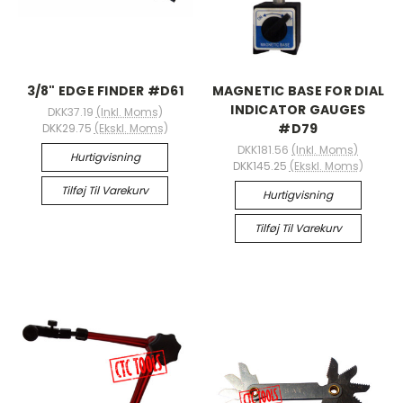
3/8" EDGE FINDER #D61
MAGNETIC BASE FOR DIAL
INDICATOR GAUGES
DKK37.19
(Inkl. Moms)
#D79
DKK29.75
(Ekskl. Moms)
DKK181.56
(Inkl. Moms)
Hurtigvisning
DKK145.25
(Ekskl. Moms)
Tilføj Til Varekurv
Hurtigvisning
Tilføj Til Varekurv