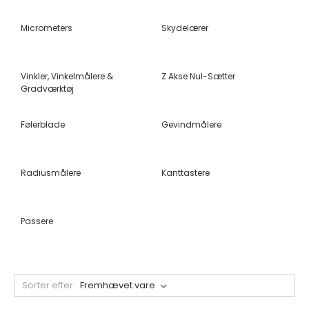
Micrometers
Skydelærer
Vinkler, Vinkelmålere &
Z Akse Nul-Sætter
Gradværktøj
Følerblade
Gevindmålere
Radiusmålere
Kanttastere
Passere
Sorter efter: