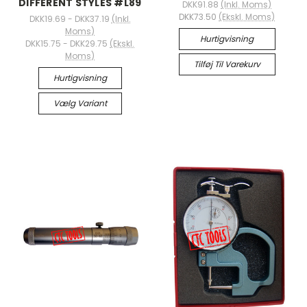
DIFFERENT STYLES #L89
DKK91.88
(Inkl. Moms)
DKK73.50
(Ekskl. Moms)
DKK19.69 - DKK37.19
(Inkl.
Moms)
Hurtigvisning
DKK15.75 - DKK29.75
(Ekskl.
Moms)
Tilføj Til Varekurv
Hurtigvisning
Vælg Variant