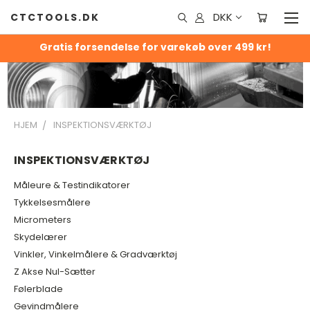
DKK
CTCTOOLS.DK
Gratis forsendelse for varekøb over 499 kr!
HJEM
INSPEKTIONSVÆRKTØJ
INSPEKTIONSVÆRKTØJ
Måleure & Testindikatorer
Tykkelsesmålere
Micrometers
Skydelærer
Vinkler, Vinkelmålere & Gradværktøj
Z Akse Nul-Sætter
Følerblade
Gevindmålere