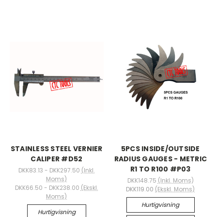
STAINLESS STEEL VERNIER
5PCS INSIDE/OUTSIDE
CALIPER #D52
RADIUS GAUGES - METRIC
R1 TO R100 #P03
DKK83.13 - DKK297.50
(Inkl.
Moms)
DKK148.75
(Inkl. Moms)
DKK66.50 - DKK238.00
(Ekskl.
DKK119.00
(Ekskl. Moms)
Moms)
Hurtigvisning
Hurtigvisning