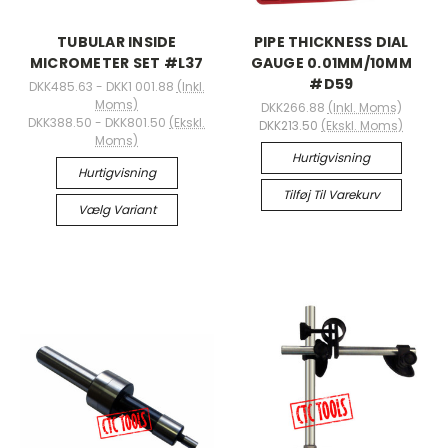
TUBULAR INSIDE
PIPE THICKNESS DIAL
MICROMETER SET #L37
GAUGE 0.01MM/10MM
#D59
DKK485.63 - DKK1 001.88
(Inkl.
Moms)
DKK266.88
(Inkl. Moms)
DKK388.50 - DKK801.50
(Ekskl.
DKK213.50
(Ekskl. Moms)
Moms)
Hurtigvisning
Hurtigvisning
Tilføj Til Varekurv
Vælg Variant