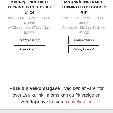
MVUNR/L INDEXABLE
MDQNR/L INDEXABLE
TURNING TOOL HOLDER
TURNING TOOL HOLDER
#I24
#I11
DKK269.06 - DKK374.06
(Inkl.
DKK240.63 - DKK374.06
(Inkl.
Moms)
Moms)
DKK215.25 - DKK299.25
(Ekskl.
DKK192.50 - DKK299.25
(Ekskl.
Moms)
Moms)
Hurtigvisning
Hurtigvisning
Vælg Variant
Vælg Variant
Husk din velkomstgave
- Ved køb af varer for
over 199 kr. inkl. moms kan du frit vælge en
værktøjsgave fra vores
gavekatalog