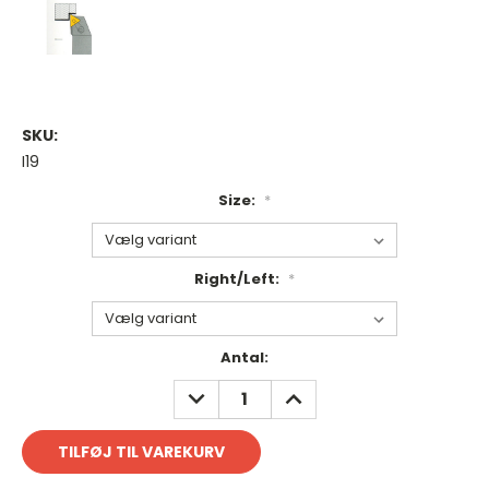
SKU:
I19
Size:
*
Right/Left:
*
Antal
Antal:
på
REDUCER
FORØG
lager:
ANTAL:
ANTAL: