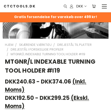
DKK
CTCTOOLS.DK
Gratis forsendelse for varekøb over 499 kr!
HJEM
SKÆRENDE VÆRKTØJ
DREJESTÅL TIL PLATTER
DREJESTÅL I FORSKELLIGE PROFILER
MTGNR/L INDEXABLE TURNING TOOL HOLDER #I19
MTGNR/L INDEXABLE TURNING
TOOL HOLDER #I19
DKK240.63 - DKK374.06
(Inkl.
Moms)
DKK192.50 - DKK299.25
(Ekskl.
Moms)