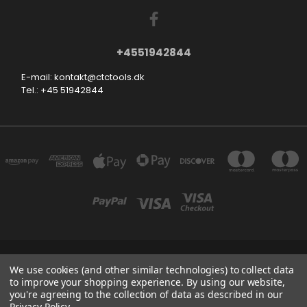
+4551942844
E-mail: kontakt@ctctools.dk
Tel.: +45 51942844
SMEDEVEJ 31, 6710 ESBJERG V DENMARK
We use cookies (and other similar technologies) to collect data
+4551942844
to improve your shopping experience.
By using our website,
you're agreeing to the collection of data as described in our
Privacy Policy
.
Powered by
BigCommerce