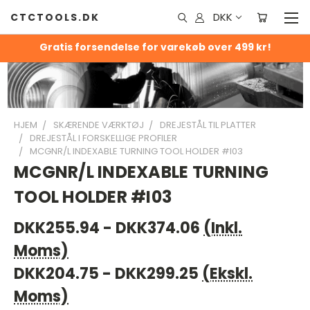
DKK
CTCTOOLS.DK
Gratis forsendelse for varekøb over 499 kr!
HJEM
SKÆRENDE VÆRKTØJ
DREJESTÅL TIL PLATTER
DREJESTÅL I FORSKELLIGE PROFILER
MCGNR/L INDEXABLE TURNING TOOL HOLDER #I03
MCGNR/L INDEXABLE TURNING
TOOL HOLDER #I03
DKK255.94 - DKK374.06
(Inkl.
Moms)
DKK204.75 - DKK299.25
(Ekskl.
Moms)