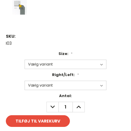
SKU:
I03
Size:
*
Right/Left:
*
Antal
Antal:
på
REDUCER
FORØG
lager:
ANTAL:
ANTAL: