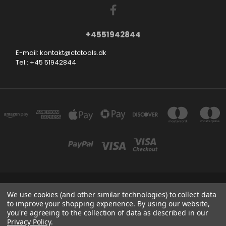
+4551942844
E-mail: kontakt@ctctools.dk
Tel.: +45 51942844
SMEDEVEJ 31, 6710 ESBJERG V DENMARK
We use cookies (and other similar technologies) to collect data
+4551942844
to improve your shopping experience.
By using our website,
you're agreeing to the collection of data as described in our
Privacy Policy
.
Powered by
BigCommerce