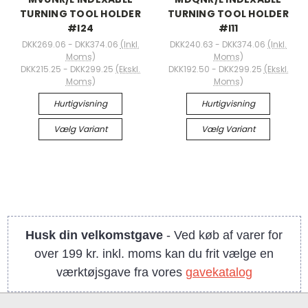
TURNING TOOL HOLDER
TURNING TOOL HOLDER
#I24
#I11
DKK269.06 - DKK374.06
(Inkl.
DKK240.63 - DKK374.06
(Inkl.
Moms)
Moms)
DKK215.25 - DKK299.25
(Ekskl.
DKK192.50 - DKK299.25
(Ekskl.
Moms)
Moms)
Hurtigvisning
Hurtigvisning
Vælg Variant
Vælg Variant
Husk din velkomstgave
- Ved køb af varer for
over 199 kr. inkl. moms kan du frit vælge en
værktøjsgave fra vores
gavekatalog