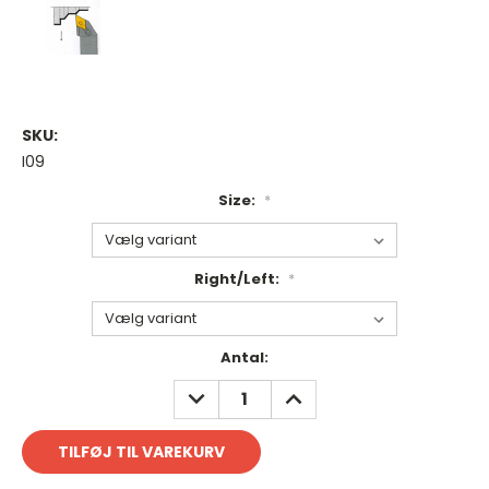
SKU:
I09
Size:
*
Right/Left:
*
Antal
Antal:
på
REDUCER
FORØG
lager:
ANTAL:
ANTAL: