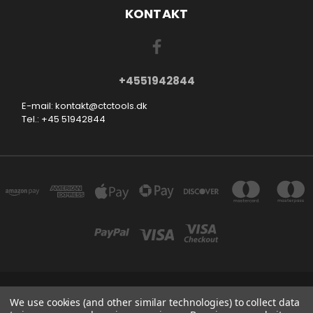
KONTAKT
+4551942844
E-mail: kontakt@ctctools.dk
Tel.: +45 51942844
SMEDEVEJ 31, 6710 ESBJERG V DENMARK
We use cookies (and other similar technologies) to collect data
+4551942844