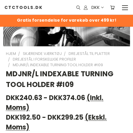
DKK
CTCTOOLS.DK
Gratis forsendelse for varekøb over 499 kr!
HJEM
SKÆRENDE VÆRKTØJ
DREJESTÅL TIL PLATTER
DREJESTÅL I FORSKELLIGE PROFILER
MDJNR/L INDEXABLE TURNING TOOL HOLDER #I09
MDJNR/L INDEXABLE TURNING
TOOL HOLDER #I09
DKK240.63 - DKK374.06
(Inkl.
Moms)
DKK192.50 - DKK299.25
(Ekskl.
Moms)