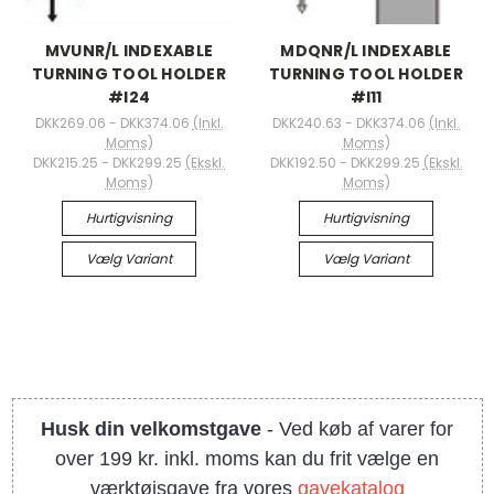
MVUNR/L INDEXABLE
MDQNR/L INDEXABLE
TURNING TOOL HOLDER
TURNING TOOL HOLDER
#I24
#I11
DKK269.06 - DKK374.06
(Inkl.
DKK240.63 - DKK374.06
(Inkl.
Moms)
Moms)
DKK215.25 - DKK299.25
(Ekskl.
DKK192.50 - DKK299.25
(Ekskl.
Moms)
Moms)
Hurtigvisning
Hurtigvisning
Vælg Variant
Vælg Variant
Husk din velkomstgave
- Ved køb af varer for
over 199 kr. inkl. moms kan du frit vælge en
værktøjsgave fra vores
gavekatalog