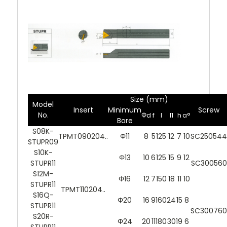
Size (mm)
Model
Insert
Minimum
Screw
No.
Φd
f
l
l1
h
a°
Bore
S08K-
TPMT090204..
Φ11
8
5
125
12
7
10
SC250544
STUPR09
S10K-
Φ13
10
6
125
15
9
12
STUPR11
SC300560
S12M-
Φ16
12
7
150
18
11
10
STUPR11
TPMT110204..
S16Q-
Φ20
16
9
160
24
15
8
STUPR11
SC300760
S20R-
Φ24
20
11
180
30
19
6