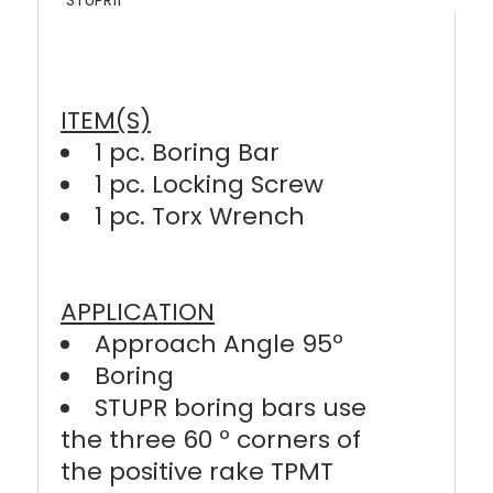
STUPR11
ITEM(S)
1 pc. Boring Bar
1 pc. Locking Screw
1 pc. Torx Wrench
APPLICATION
Approach Angle 95º
Boring
STUPR boring bars use
the three 60 º corners of
the positive rake TPMT