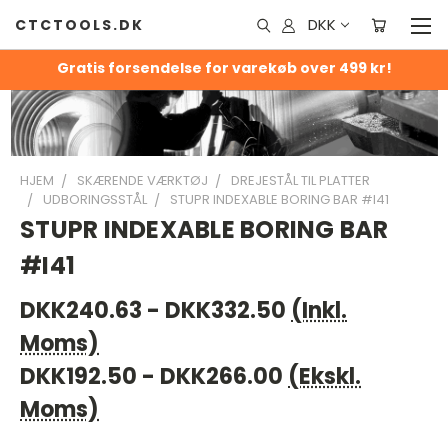
DKK
CTCTOOLS.DK
Gratis forsendelse for varekøb over 499 kr!
HJEM
SKÆRENDE VÆRKTØJ
DREJESTÅL TIL PLATTER
UDBORINGSSTÅL
STUPR INDEXABLE BORING BAR #I41
STUPR INDEXABLE BORING BAR
#I41
DKK240.63 - DKK332.50
(Inkl.
Moms)
DKK192.50 - DKK266.00
(Ekskl.
Moms)