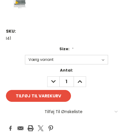
SKU:
I41
Size:
*
Antal
Antal:
på
REDUCER
FORØG
lager:
ANTAL:
ANTAL:
Tilføj Til Ønskeliste