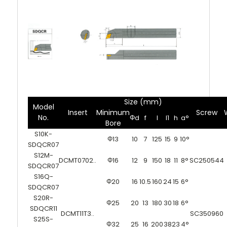
Size (mm)
Model
Insert
Minimum
Screw
No.
Φd
f
l
l1
h
a°
Bore
S10K-
Φ13
10
7
125
15
9
10°
SDQCR07
S12M-
DCMT0702..
Φ16
12
9
150
18
11
8°
SC250544
SDQCR07
S16Q-
Φ20
16
10.5
160
24
15
6°
SDQCR07
S20R-
Φ25
20
13
180
30
18
6°
SDQCR11
DCMT11T3..
SC350960
S25S-
Φ32
25
16
200
38
23
4°