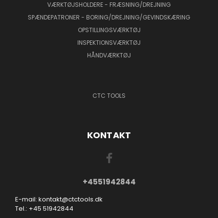
VÆRKTØJSHOLDERE - FRÆSNING/DREJNING
SPÆNDEPATRONER - BORING/DREJNING/GEVINDSKÆRING
OPSTILLINGSVÆRKTØJ
INSPEKTIONSVÆRKTØJ
HÅNDVÆRKTØJ
CTC TOOLS
KONTAKT
+4551942844
E-mail: kontakt@ctctools.dk
Tel.: +45 51942844