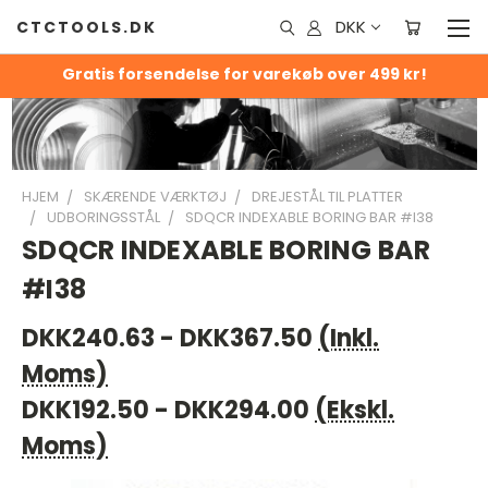
DKK
CTCTOOLS.DK
Gratis forsendelse for varekøb over 499 kr!
HJEM
SKÆRENDE VÆRKTØJ
DREJESTÅL TIL PLATTER
UDBORINGSSTÅL
SDQCR INDEXABLE BORING BAR #I38
SDQCR INDEXABLE BORING BAR
#I38
DKK240.63 - DKK367.50
(Inkl.
Moms)
DKK192.50 - DKK294.00
(Ekskl.
Moms)