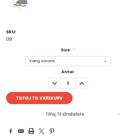
SKU:
I38
Size:
*
Antal
Antal:
på
REDUCER
FORØG
lager:
ANTAL:
ANTAL:
Tilføj Til Ønskeliste