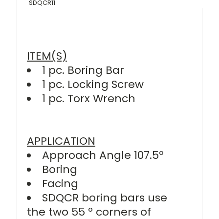
SDQCR11
ITEM(S)
1 pc. Boring Bar
1 pc. Locking Screw
1 pc. Torx Wrench
APPLICATION
Approach Angle 107.5º
Boring
Facing
SDQCR boring bars use
the two 55 º corners of