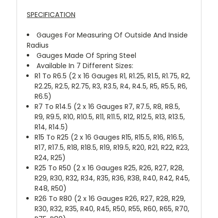
SPECIFICATION
Gauges For Measuring Of Outside And Inside
Radius
Gauges Made Of Spring Steel
Available In 7 Different Sizes:
R1 To R6.5 (2 x 16 Gauges R1, R1.25, R1.5, R1.75, R2,
R2.25, R2.5, R2.75, R3, R3.5, R4, R4.5, R5, R5.5, R6,
R6.5
)
R7 To R14.5 (2 x 16 Gauges R7, R7.5, R8, R8.5,
R9, R9.5, R10, R10.5, R11, R11.5, R12, R12.5, R13, R13.5,
R14, R14.5
)
R15 To R25 (2 x 16 Gauges R15, R15.5, R16, R16.5,
R17, R17.5, R18, R18.5, R19, R19.5, R20, R21, R22, R23,
R24, R25)
R25 To R50 (2 x 16 Gauges R25, R26, R27, R28,
R29, R30, R32, R34, R35, R36, R38, R40, R42, R45,
R48, R50)
R26 To R80 (2 x 16 Gauges R26, R27, R28, R29,
R30, R32, R35, R40, R45, R50, R55, R60, R65, R70,