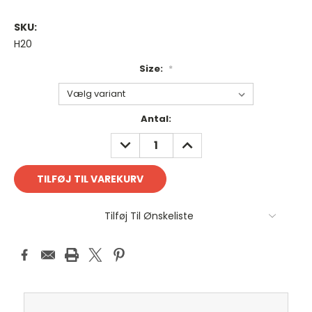
SKU:
H20
Size:
*
Antal
Antal:
på
REDUCER
FORØG
lager:
ANTAL:
ANTAL:
Tilføj Til Ønskeliste