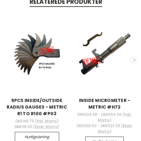
RELATEREDE PRODUKTER
5PCS INSIDE/OUTSIDE
INSIDE MICROMETER -
RADIUS GAUGES - METRIC
METRIC #H72
R1 TO R100 #P03
DKK424.38 - DKK654.06
(Inkl.
Moms)
DKK148.75
(Inkl. Moms)
DKK339.50 - DKK523.25
(Ekskl.
DKK119.00
(Ekskl. Moms)
Moms)
Hurtigvisning