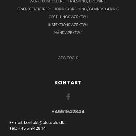
VÆRKTØJSHOLDERE - FRÆSNING/DREJNING
SPÆNDEPATRONER - BORING/DREJNING/GEVINDSKÆRING
OPSTILLINGSVÆRKTØJ
INSPEKTIONSVÆRKTØJ
HÅNDVÆRKTØJ
CTC TOOLS
KONTAKT
+4551942844
E-mail: kontakt@ctctools.dk
Tel.: +45 51942844