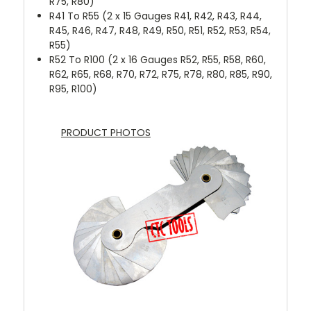
R75, R80)
R41 To R55 (2 x 15 Gauges R41, R42, R43, R44,
R45, R46, R47, R48, R49, R50, R51, R52, R53, R54,
R55)
R52 To R100 (2 x 16 Gauges R52, R55, R58, R60,
R62, R65, R68, R70, R72, R75, R78, R80, R85, R90,
R95, R100)
PRODUCT PHOTOS