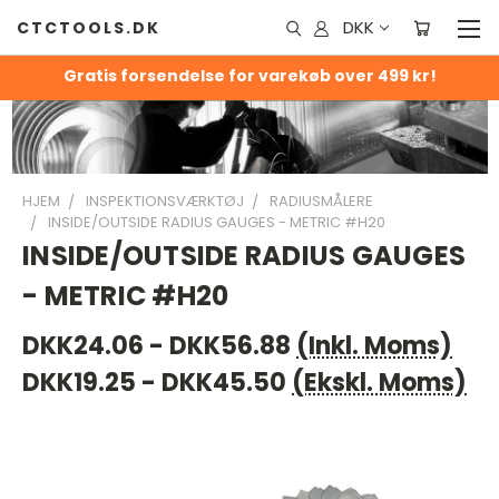
DKK
CTCTOOLS.DK
Gratis forsendelse for varekøb over 499 kr!
HJEM
INSPEKTIONSVÆRKTØJ
RADIUSMÅLERE
INSIDE/OUTSIDE RADIUS GAUGES - METRIC #H20
INSIDE/OUTSIDE RADIUS GAUGES
- METRIC #H20
DKK24.06 - DKK56.88
(Inkl. Moms)
DKK19.25 - DKK45.50
(Ekskl. Moms)