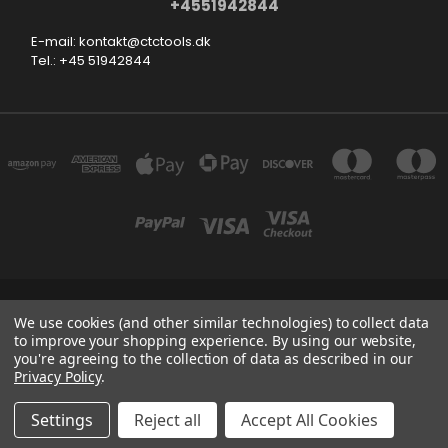
+4551942844
E-mail: kontakt@ctctools.dk
Tel.: +45 51942844
SMEDEVEJ 31, 6710 ESBJERG V DENMARK
We use cookies (and other similar technologies) to collect data
+4551942844
to improve your shopping experience.
By using our website,
you're agreeing to the collection of data as described in our
Privacy Policy
.
Powered by
BigCommerce
Created by
Lone Star Templates
© 2026 CTCTOOLS.DK
Settings
Reject all
Accept All Cookies