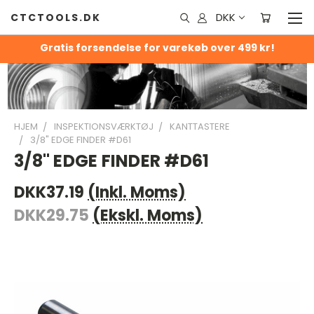
DKK
CTCTOOLS.DK
Gratis forsendelse for varekøb over 499 kr!
HJEM
INSPEKTIONSVÆRKTØJ
KANTTASTERE
3/8" EDGE FINDER #D61
3/8" EDGE FINDER #D61
DKK37.19
(Inkl. Moms)
DKK29.75
(Ekskl. Moms)