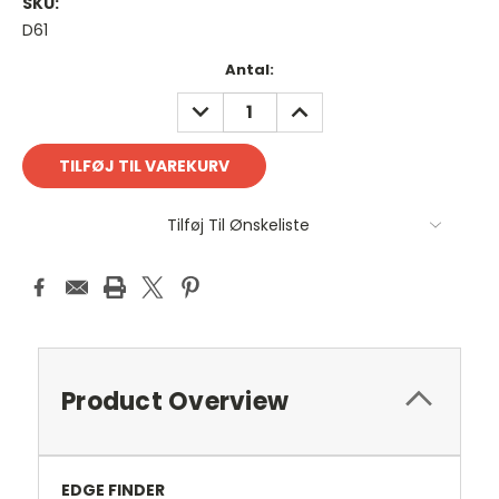
SKU:
D61
Antal
Antal:
på
REDUCER
FORØG
lager:
ANTAL:
ANTAL:
Tilføj Til Ønskeliste
Product Overview
EDGE FINDER