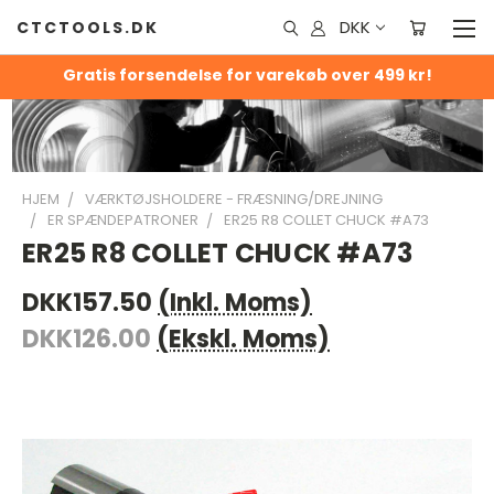
DKK
CTCTOOLS.DK
Gratis forsendelse for varekøb over 499 kr!
HJEM
VÆRKTØJSHOLDERE - FRÆSNING/DREJNING
ER SPÆNDEPATRONER
ER25 R8 COLLET CHUCK #A73
ER25 R8 COLLET CHUCK #A73
DKK157.50
(Inkl. Moms)
DKK126.00
(Ekskl. Moms)