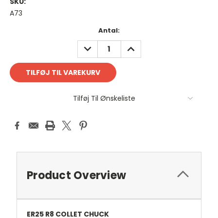
SKU:
A73
Antal
Antal:
på
REDUCER
FORØG
lager:
ANTAL:
ANTAL:
Tilføj Til Ønskeliste
Product Overview
ER25 R8 COLLET CHUCK