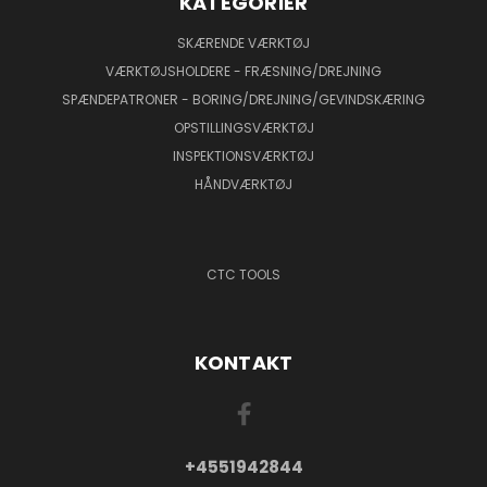
KATEGORIER
SKÆRENDE VÆRKTØJ
VÆRKTØJSHOLDERE - FRÆSNING/DREJNING
SPÆNDEPATRONER - BORING/DREJNING/GEVINDSKÆRING
OPSTILLINGSVÆRKTØJ
INSPEKTIONSVÆRKTØJ
HÅNDVÆRKTØJ
CTC TOOLS
KONTAKT
+4551942844