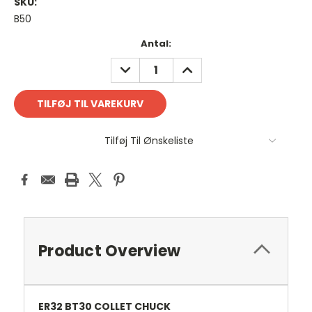
SKU:
B50
Antal
Antal:
på
REDUCER
FORØG
lager:
ANTAL:
ANTAL:
Tilføj Til Ønskeliste
Product Overview
ER32 BT30 COLLET CHUCK