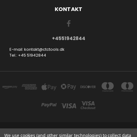
KONTAKT
+4551942844
E-mail: kontakt@ctctools.dk
Tel.: +45 51942844
SMEDEVEJ 31, 6710 ESBJERG V DENMARK
We use cookies (and other similar technologies) to collect data