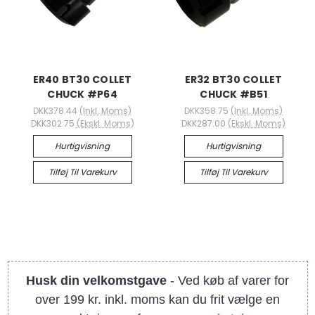
ER40 BT30 COLLET
ER32 BT30 COLLET
CHUCK #P64
CHUCK #B51
DKK378.44
(Inkl. Moms)
DKK358.75
(Inkl. Moms)
DKK302.75
(Ekskl. Moms)
DKK287.00
(Ekskl. Moms)
Hurtigvisning
Hurtigvisning
Tilføj Til Varekurv
Tilføj Til Varekurv
Husk din velkomstgave
- Ved køb af varer for
over 199 kr. inkl. moms kan du frit vælge en