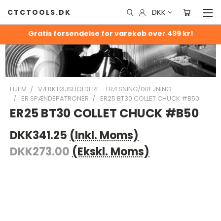
DKK
CTCTOOLS.DK
Gratis forsendelse for varekøb over 499 kr!
HJEM
VÆRKTØJSHOLDERE - FRÆSNING/DREJNING
ER SPÆNDEPATRONER
ER25 BT30 COLLET CHUCK #B50
ER25 BT30 COLLET CHUCK #B50
DKK341.25
(Inkl. Moms)
DKK273.00
(Ekskl. Moms)