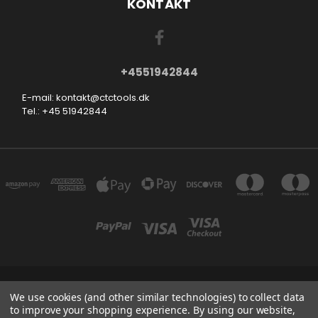
KONTAKT
+4551942844
E-mail: kontakt@ctctools.dk
Tel.: +45 51942844
SMEDEVEJ 31, 6710 ESBJERG V DENMARK
We use cookies (and other similar technologies) to collect data
+4551942844
to improve your shopping experience.
By using our website,