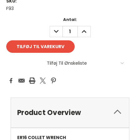
SKU:
F93
Antal
Antal:
på
REDUCER
FORØG
lager:
ANTAL:
ANTAL:
Tilføj Til Ønskeliste
Product Overview
ER16 COLLET WRENCH