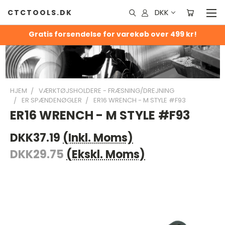
DKK
CTCTOOLS.DK
Gratis forsendelse for varekøb over 499 kr!
HJEM
VÆRKTØJSHOLDERE - FRÆSNING/DREJNING
ER SPÆNDENØGLER
ER16 WRENCH - M STYLE #F93
ER16 WRENCH - M STYLE #F93
DKK37.19
(Inkl. Moms)
DKK29.75
(Ekskl. Moms)