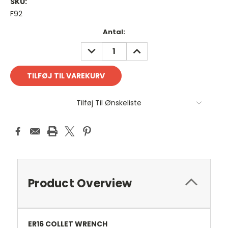
SKU:
F92
Antal
Antal:
på
REDUCER
FORØG
lager:
ANTAL:
ANTAL:
Tilføj Til Ønskeliste
Product Overview
ER16 COLLET WRENCH