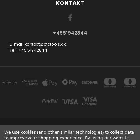
KONTAKT
+4551942844
E-mail: kontakt@ctctools.dk
Tel.: +45 51942844
SMEDEVEJ 31, 6710 ESBJERG V DENMARK
We use cookies (and other similar technologies) to collect data
+4551942844
to improve your shopping experience.
By using our website,