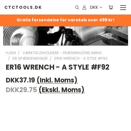
DKK
CTCTOOLS.DK
Gratis forsendelse for varekøb over 499 kr!
HJEM
VÆRKTØJSHOLDERE - FRÆSNING/DREJNING
ER SPÆNDENØGLER
ER16 WRENCH - A STYLE #F92
ER16 WRENCH - A STYLE #F92
DKK37.19
(Inkl. Moms)
DKK29.75
(Ekskl. Moms)