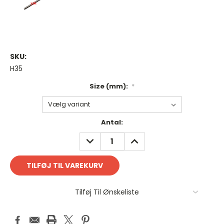
SKU:
H35
Size (mm):
*
Antal
Antal:
på
REDUCER
FORØG
lager:
ANTAL:
ANTAL:
Tilføj Til Ønskeliste