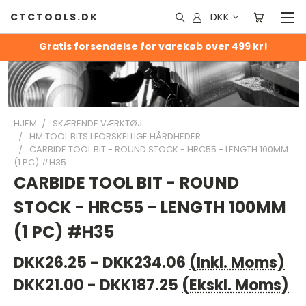
DKK
CTCTOOLS.DK
Gratis forsendelse for varekøb over 499 kr!
HJEM
SKÆRENDE VÆRKTØJ
HM TOOL BITS I FORSKELLIGE HÅRDHEDER
CARBIDE TOOL BIT - ROUND STOCK - HRC55 - LENGTH 100MM
(1 PC) #H35
CARBIDE TOOL BIT - ROUND
STOCK - HRC55 - LENGTH 100MM
(1 PC) #H35
DKK26.25 - DKK234.06
(Inkl. Moms)
DKK21.00 - DKK187.25
(Ekskl. Moms)