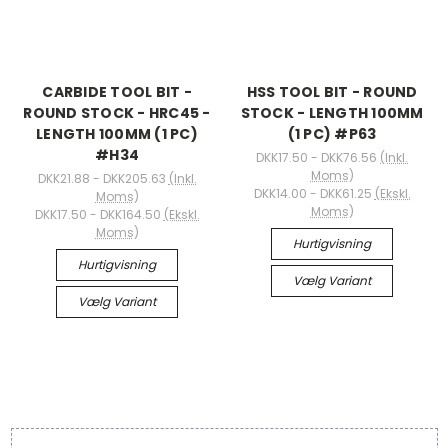
CARBIDE TOOL BIT -
HSS TOOL BIT - ROUND
ROUND STOCK - HRC45 -
STOCK - LENGTH 100MM
LENGTH 100MM (1 PC)
(1 PC) #P63
#H34
DKK17.50 - DKK76.56
(Inkl.
Moms)
DKK21.88 - DKK205.63
(Inkl.
DKK14.00 - DKK61.25
(Ekskl.
Moms)
Moms)
DKK17.50 - DKK164.50
(Ekskl.
Moms)
Hurtigvisning
Hurtigvisning
Vælg Variant
Vælg Variant