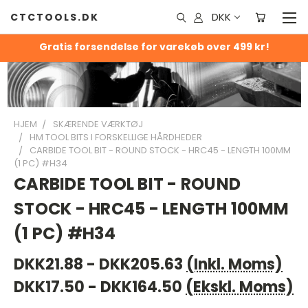
DKK
CTCTOOLS.DK
Gratis forsendelse for varekøb over 499 kr!
HJEM
SKÆRENDE VÆRKTØJ
HM TOOL BITS I FORSKELLIGE HÅRDHEDER
CARBIDE TOOL BIT - ROUND STOCK - HRC45 - LENGTH 100MM
(1 PC) #H34
CARBIDE TOOL BIT - ROUND
STOCK - HRC45 - LENGTH 100MM
(1 PC) #H34
DKK21.88 - DKK205.63
(Inkl. Moms)
DKK17.50 - DKK164.50
(Ekskl. Moms)