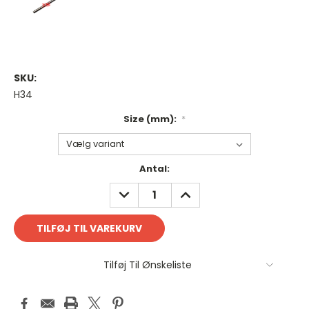
SKU:
H34
Size (mm):
*
Antal
Antal:
på
REDUCER
FORØG
lager:
ANTAL:
ANTAL:
Tilføj Til Ønskeliste