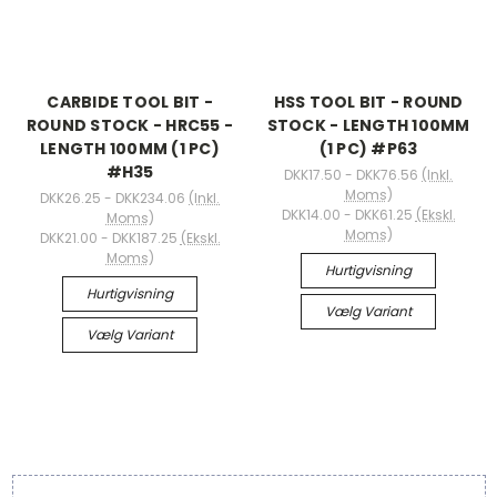
CARBIDE TOOL BIT -
HSS TOOL BIT - ROUND
ROUND STOCK - HRC55 -
STOCK - LENGTH 100MM
LENGTH 100MM (1 PC)
(1 PC) #P63
#H35
DKK17.50 - DKK76.56
(Inkl.
Moms)
DKK26.25 - DKK234.06
(Inkl.
DKK14.00 - DKK61.25
(Ekskl.
Moms)
Moms)
DKK21.00 - DKK187.25
(Ekskl.
Moms)
Hurtigvisning
Hurtigvisning
Vælg Variant
Vælg Variant