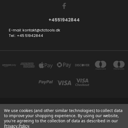
+4551942844
E-mail: kontakt@ctctools.dk
Tel.: +45 51942844
SMEDEVEJ 31, 6710 ESBJERG V DENMARK
We use cookies (and other similar technologies) to collect data
+4551942844
to improve your shopping experience.
By using our website,
you're agreeing to the collection of data as described in our
Privacy Policy
.
Powered by
BigCommerce