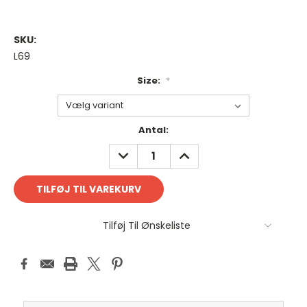
SKU:
L69
Size:
*
Antal
Antal:
på
REDUCER
FORØG
lager:
ANTAL:
ANTAL:
Tilføj Til Ønskeliste