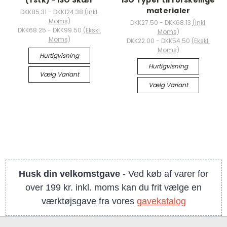
(1 stk) - ISO Skær
ISO Typer til forskellige
materialer
DKK85.31 - DKK124.38
(Inkl.
Moms)
DKK27.50 - DKK68.13
(Inkl.
DKK68.25 - DKK99.50
(Ekskl.
Moms)
Moms)
DKK22.00 - DKK54.50
(Ekskl.
Moms)
Hurtigvisning
Hurtigvisning
Vælg Variant
Vælg Variant
Husk din velkomstgave
- Ved køb af varer for
over 199 kr. inkl. moms kan du frit vælge en
værktøjsgave fra vores
gavekatalog