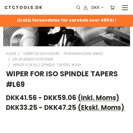
DKK
CTCTOOLS.DK
Gratis forsendelse for varekøb over 499 kr!
HJEM
VÆRKTØJSHOLDERE - FRÆSNING/DREJNING
ER SPÆNDEPATRONER
WIPER FOR ISO SPINDLE TAPERS #L69
WIPER FOR ISO SPINDLE TAPERS
#L69
DKK41.56 - DKK59.06
(Inkl. Moms)
DKK33.25 - DKK47.25
(Ekskl. Moms)