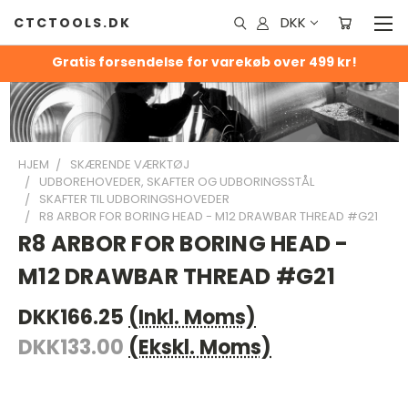
DKK
CTCTOOLS.DK
Gratis forsendelse for varekøb over 499 kr!
HJEM
SKÆRENDE VÆRKTØJ
UDBOREHOVEDER, SKAFTER OG UDBORINGSSTÅL
SKAFTER TIL UDBORINGSHOVEDER
R8 ARBOR FOR BORING HEAD - M12 DRAWBAR THREAD #G21
R8 ARBOR FOR BORING HEAD -
M12 DRAWBAR THREAD #G21
DKK166.25
(Inkl. Moms)
DKK133.00
(Ekskl. Moms)