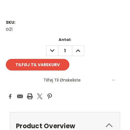
SKU:
G21
Antal
Antal:
på
REDUCER
FORØG
lager:
ANTAL:
ANTAL:
Tilføj Til Ønskeliste
Product Overview