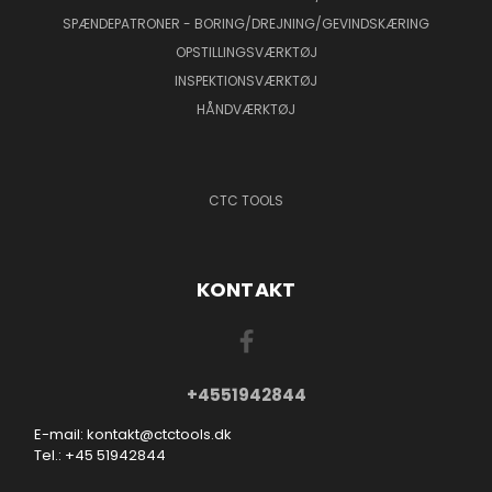
SPÆNDEPATRONER - BORING/DREJNING/GEVINDSKÆRING
OPSTILLINGSVÆRKTØJ
INSPEKTIONSVÆRKTØJ
HÅNDVÆRKTØJ
CTC TOOLS
KONTAKT
+4551942844
E-mail: kontakt@ctctools.dk
Tel.: +45 51942844