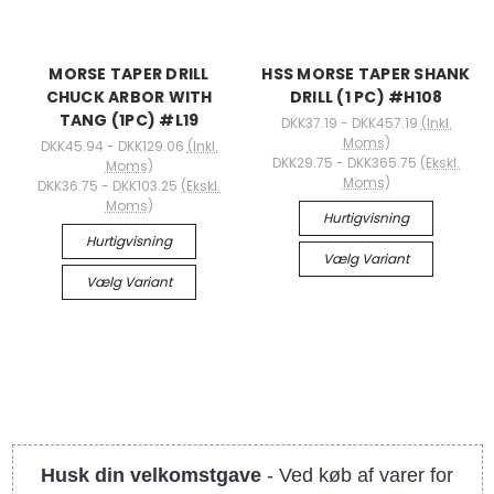
MORSE TAPER DRILL
HSS MORSE TAPER SHANK
CHUCK ARBOR WITH
DRILL (1 PC) #H108
TANG (1PC) #L19
DKK37.19 - DKK457.19
(Inkl.
Moms)
DKK45.94 - DKK129.06
(Inkl.
DKK29.75 - DKK365.75
(Ekskl.
Moms)
Moms)
DKK36.75 - DKK103.25
(Ekskl.
Moms)
Hurtigvisning
Hurtigvisning
Vælg Variant
Vælg Variant
Husk din velkomstgave
- Ved køb af varer for