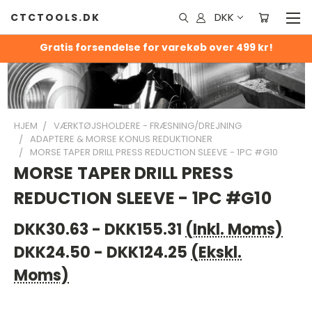
DKK
CTCTOOLS.DK
Gratis forsendelse for varekøb over 499 kr!
HJEM
VÆRKTØJSHOLDERE - FRÆSNING/DREJNING
ADAPTERE & MORSE KONUS REDUKTIONER
MORSE TAPER DRILL PRESS REDUCTION SLEEVE - 1PC #G10
MORSE TAPER DRILL PRESS
REDUCTION SLEEVE - 1PC #G10
DKK30.63 - DKK155.31
(Inkl. Moms)
DKK24.50 - DKK124.25
(Ekskl.
Moms)