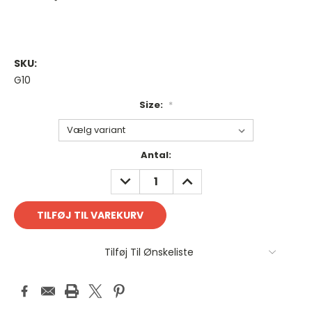
SKU:
G10
Size:
*
Antal
Antal:
på
REDUCER
FORØG
lager:
ANTAL:
ANTAL:
Tilføj Til Ønskeliste