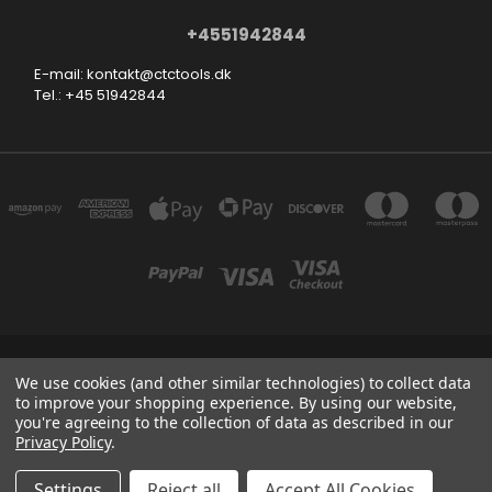
+4551942844
E-mail: kontakt@ctctools.dk
Tel.: +45 51942844
SMEDEVEJ 31, 6710 ESBJERG V DENMARK
We use cookies (and other similar technologies) to collect data
+4551942844
to improve your shopping experience.
By using our website,
you're agreeing to the collection of data as described in our
Privacy Policy
.
Powered by
BigCommerce
Created by
Lone Star Templates
© 2026 CTCTOOLS.DK
Settings
Reject all
Accept All Cookies