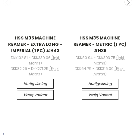
HSS M35 MACHINE
HSS M35 MACHINE
REAMER - EXTRA LONG -
REAMER - METRIC (1 PC)
IMPERIAL (1 PC) #H43
#H39
DKK102.81 - DKK339.06
(Inkl.
DKK80.94 - DKK393.75
(Inkl.
Moms)
Moms)
DKK82.25 - DKK271.25
(Ekskl.
DKK64.75 - DKK315.00
(Ekskl.
Moms)
Moms)
Hurtigvisning
Hurtigvisning
Vælg Variant
Vælg Variant