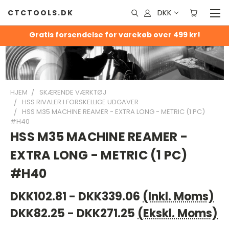
DKK
CTCTOOLS.DK
Gratis forsendelse for varekøb over 499 kr!
HJEM
SKÆRENDE VÆRKTØJ
HSS RIVALER I FORSKELLIGE UDGAVER
HSS M35 MACHINE REAMER - EXTRA LONG - METRIC (1 PC)
#H40
HSS M35 MACHINE REAMER -
EXTRA LONG - METRIC (1 PC)
#H40
DKK102.81 - DKK339.06
(Inkl. Moms)
DKK82.25 - DKK271.25
(Ekskl. Moms)