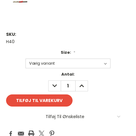
SKU:
H40
Size:
*
Antal
Antal:
på
REDUCER
FORØG
lager:
ANTAL:
ANTAL:
Tilføj Til Ønskeliste