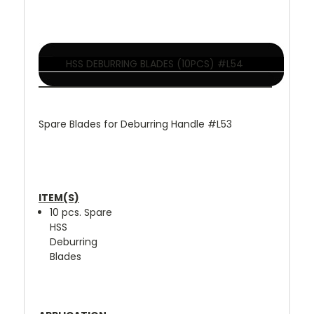
HSS DEBURRING BLADES (10PCS) #L54
Spare Blades for Deburring Handle #L53
ITEM(S)
10 pcs. Spare
HSS
Deburring
Blades