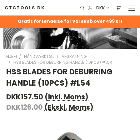
DKK
CTCTOOLS.DK
Gratis forsendelse for varekøb over 499 kr!
HJEM
HÅNDVÆRKTØJ
AFGRATNING
HSS BLADES FOR DEBURRING HANDLE (10PCS) #L54
HSS BLADES FOR DEBURRING
HANDLE (10PCS) #L54
DKK157.50
(Inkl. Moms)
DKK126.00
(Ekskl. Moms)