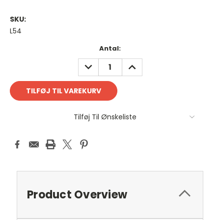
SKU:
L54
Antal
Antal:
på
REDUCER
FORØG
lager:
ANTAL:
ANTAL:
Tilføj Til Ønskeliste
Product Overview