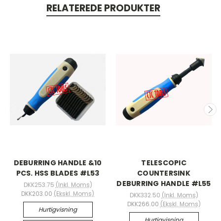
RELATEREDE PRODUKTER
DEBURRING HANDLE &10
TELESCOPIC
PCS. HSS BLADES #L53
COUNTERSINK
DEBURRING HANDLE #L55
DKK253.75
(Inkl. Moms)
DKK203.00
(Ekskl. Moms)
DKK332.50
(Inkl. Moms)
DKK266.00
(Ekskl. Moms)
Hurtigvisning
Hurtigvisning