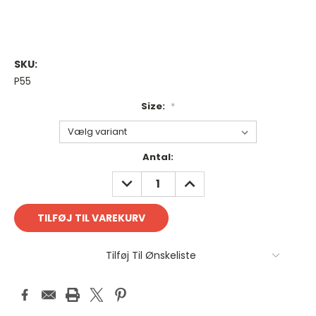
SKU:
P55
Size:
*
Antal
Antal:
på
REDUCER
FORØG
lager:
ANTAL:
ANTAL:
Tilføj Til Ønskeliste