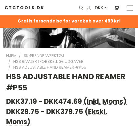
DKK
CTCTOOLS.DK
Gratis forsendelse for varekøb over 499 kr!
HJEM
SKÆRENDE VÆRKTØJ
HSS RIVALER I FORSKELLIGE UDGAVER
HSS ADJUSTABLE HAND REAMER #P55
HSS ADJUSTABLE HAND REAMER
#P55
DKK37.19 - DKK474.69
(Inkl. Moms)
DKK29.75 - DKK379.75
(Ekskl.
Moms)