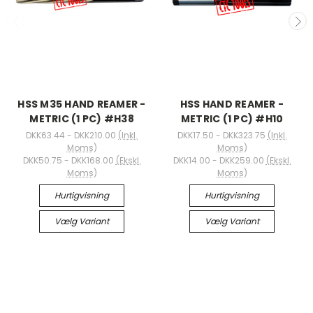
HSS M35 HAND REAMER -
HSS HAND REAMER -
METRIC (1 PC) #H38
METRIC (1 PC) #H10
DKK63.44 - DKK210.00
(Inkl.
DKK17.50 - DKK323.75
(Inkl.
Moms)
Moms)
DKK50.75 - DKK168.00
(Ekskl.
DKK14.00 - DKK259.00
(Ekskl.
Moms)
Moms)
Hurtigvisning
Hurtigvisning
Vælg Variant
Vælg Variant