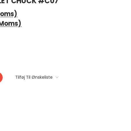
LET CHUCK #C07
 Moms)
. Moms)
Tilføj Til Ønskeliste