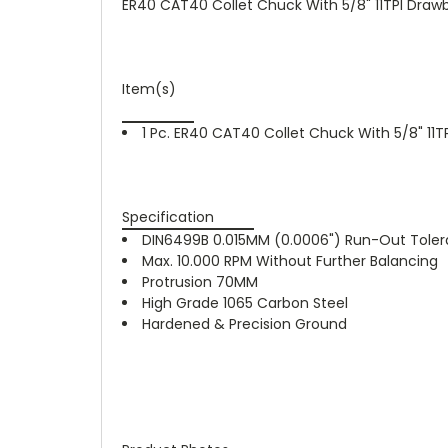
ER40 CAT40 Collet Chuck With 5/8" 11TPI Draw
Item(s)
1 Pc. ER40 CAT40 Collet Chuck With 5/8" 11
Specification
DIN6499B 0.015MM (0.0006") Run-Out Tole
Max. 10.000 RPM Without Further Balancing
Protrusion 70MM
High Grade 1065 Carbon Steel
Hardened & Precision Ground