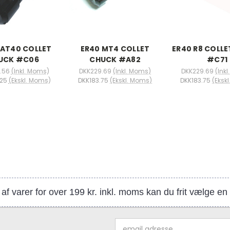
CAT40 COLLET
ER40 MT4 COLLET
ER40 R8 COLL
UCK #C06
CHUCK #A82
#C71
.56
(Inkl. Moms)
DKK229.69
(Inkl. Moms)
DKK229.69
(Ink
25
(Ekskl. Moms)
DKK183.75
(Ekskl. Moms)
DKK183.75
(Eksk
af varer for over 199 kr. inkl. moms kan du frit vælge e
Email