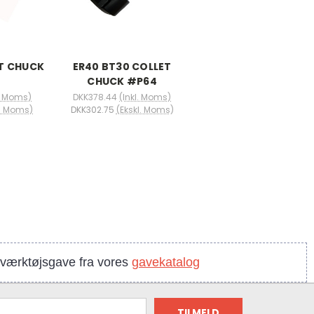
ET CHUCK
ER40 BT30 COLLET
CHUCK #P64
l. Moms)
DKK378.44
(Inkl. Moms)
l. Moms)
DKK302.75
(Ekskl. Moms)
n værktøjsgave fra vores
gavekatalog