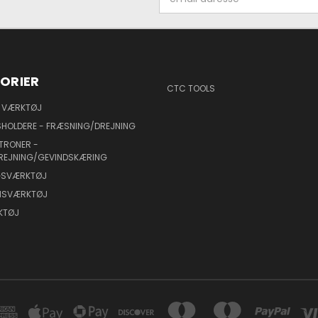
adresse
ORIER
CTC TOOLS
 VÆRKTØJ
HOLDERE - FRÆSNING/DREJNING
TRONER -
REJNING/GEVINDSKÆRING
NGSVÆRKTØJ
ONSVÆRKTØJ
KTØJ