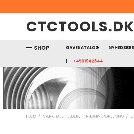
CTCTOOLS.D
SHOP
GAVEKATALOG
NYHEDSBR
+4551942844
HJEM
VÆRKTØJSHOLDERE - FRÆSNING/DREJNING
E