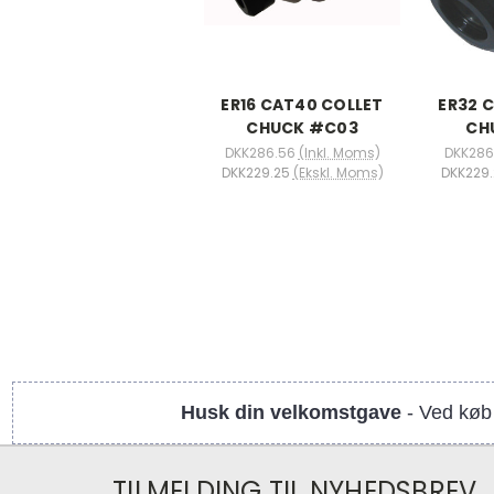
ER16 CAT40 COLLET
ER32 
CHUCK #C03
CH
DKK286.56
(Inkl. Moms)
DKK286
DKK229.25
(Ekskl. Moms)
DKK229.
Husk din velkomstgave
- Ved køb 
TILMELDING TIL NYHEDSBREV