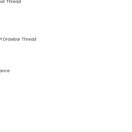
bar Thread
TPI Drawbar Thread
rance