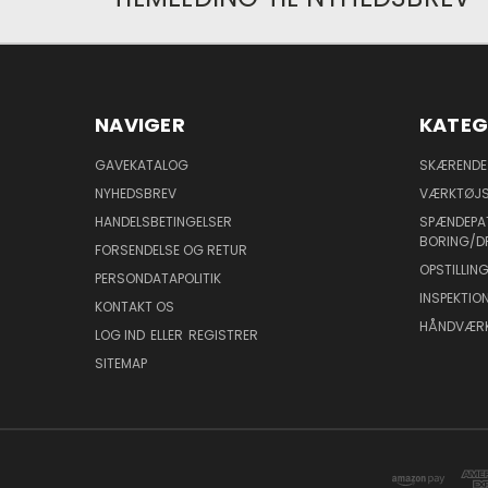
NAVIGER
KATEG
GAVEKATALOG
SKÆRENDE
NYHEDSBREV
VÆRKTØJS
HANDELSBETINGELSER
SPÆNDEPA
BORING/D
FORSENDELSE OG RETUR
OPSTILLI
PERSONDATAPOLITIK
INSPEKTI
KONTAKT OS
HÅNDVÆR
LOG IND
ELLER
REGISTRER
SITEMAP