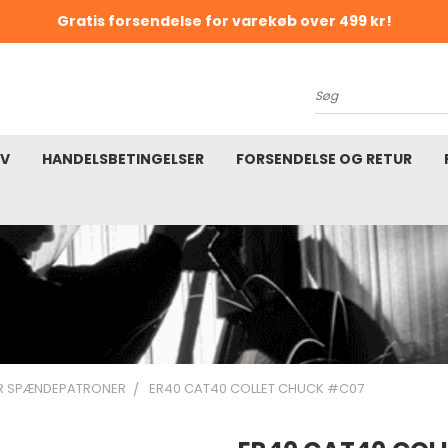
Gratis forsendelse for varekøb over 499 kr!
K
Søg
EV
HANDELSBETINGELSER
FORSENDELSE OG RETUR
R SPÆNDEPATRONER
ER40 CAT40 COLLET CHUCK #C07