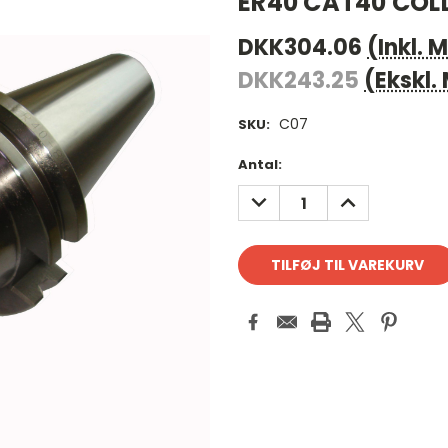
ER40 CAT40 COL
DKK304.06
(Inkl.
DKK243.25
(Ekskl
C07
SKU:
Antal
Antal:
på
REDUCER
FORØG
lager:
ANTAL:
ANTAL: