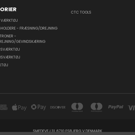
ORIER
CTC TOOLS
 VÆRKTØJ
HOLDERE - FRÆSNING/DREJNING
TRONER -
REJNING/GEVINDSKÆRING
NGSVÆRKTØJ
ONSVÆRKTØJ
KTØJ
SMEDEVEJ 31, 6710 ESBJERG V DENMARK