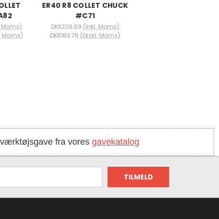
OLLET
ER40 R8 COLLET CHUCK
A82
#C71
l. Moms)
DKK229.69
(Inkl. Moms)
l. Moms)
DKK183.75
(Ekskl. Moms)
n værktøjsgave fra vores
gavekatalog