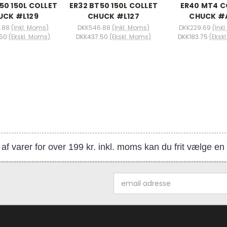
50 150L COLLET
ER32 BT50 150L COLLET
ER40 MT4 C
UCK #L129
CHUCK #L127
CHUCK #
.88
(Inkl. Moms)
DKK546.88
(Inkl. Moms)
DKK229.69
(Ink
50
(Ekskl. Moms)
DKK437.50
(Ekskl. Moms)
DKK183.75
(Eksk
af varer for over 199 kr. inkl. moms kan du frit vælge e
Email
adresse