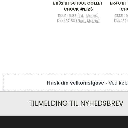
ER32 BT50 100L COLLET
ER40 BT
CHUCK #L126
CH
DKK546.88
(Inkl. Moms)
DKK546
DKK437.50
(Ekskl. Moms)
DKK437.
Husk din velkomstgave
- Ved køb 
TILMELDING TIL NYHEDSBREV