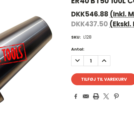
ER40 BT50 100L 
DKK546.88
(Inkl.
DKK437.50
(Ekskl
L128
SKU:
Antal
Antal:
på
REDUCER
FORØG
lager:
ANTAL:
ANTAL: