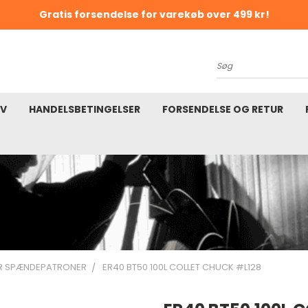
Gratis forsendelse for varekøb over 499 kr!
K
Søg
EV
HANDELSBETINGELSER
FORSENDELSE OG RETUR
R SPÆNDEPATRONER
ER40 BT50 100L COLLET CHUCK #L128