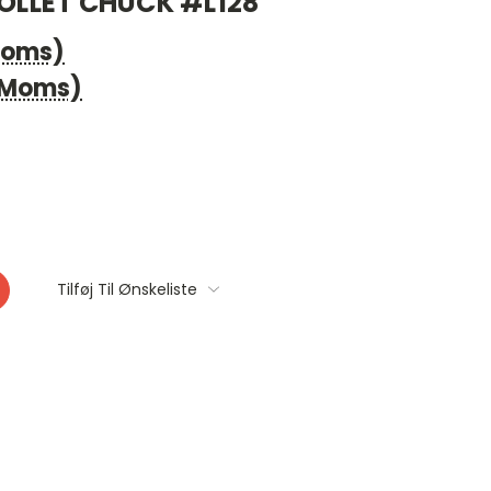
COLLET CHUCK #L128
 Moms)
. Moms)
Tilføj Til Ønskeliste