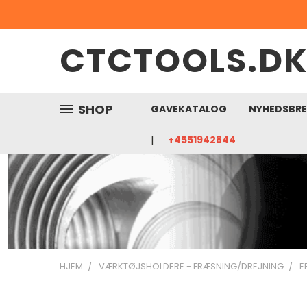
CTCTOOLS.D
SHOP
GAVEKATALOG
NYHEDSBR
+4551942844
HJEM
VÆRKTØJSHOLDERE - FRÆSNING/DREJNING
E