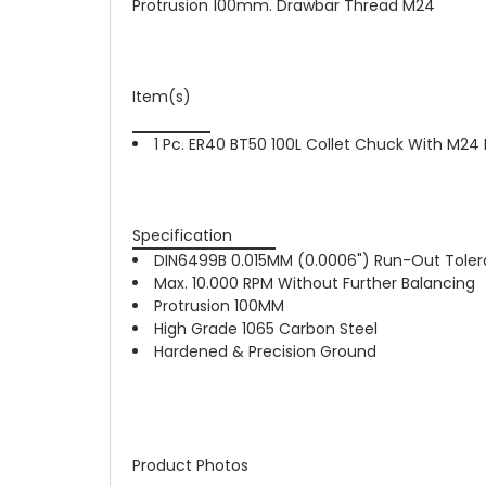
Protrusion 100mm. Drawbar Thread M24
Item(s)
1 Pc. ER40 BT50 100L Collet Chuck With M2
Specification
DIN6499B 0.015MM (0.0006") Run-Out Tole
Max. 10.000 RPM Without Further Balancing
Protrusion 100MM
High Grade 1065 Carbon Steel
Hardened & Precision Ground
Product Photos