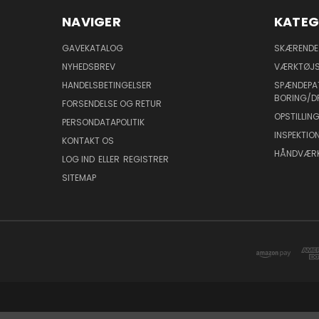
NAVIGER
KATEG
GAVEKATALOG
SKÆRENDE
NYHEDSBREV
VÆRKTØJS
HANDELSBETINGELSER
SPÆNDEPA
BORING/D
FORSENDELSE OG RETUR
OPSTILLI
PERSONDATAPOLITIK
INSPEKTI
KONTAKT OS
HÅNDVÆR
LOG IND
ELLER
REGISTRER
SITEMAP