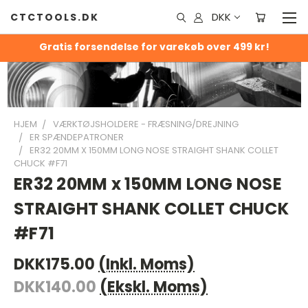
DKK
CTCTOOLS.DK
Gratis forsendelse for varekøb over 499 kr!
HJEM
VÆRKTØJSHOLDERE - FRÆSNING/DREJNING
ER SPÆNDEPATRONER
ER32 20MM X 150MM LONG NOSE STRAIGHT SHANK COLLET
CHUCK #F71
ER32 20MM x 150MM LONG NOSE
STRAIGHT SHANK COLLET CHUCK
#F71
DKK175.00
(Inkl. Moms)
DKK140.00
(Ekskl. Moms)