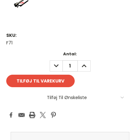
SKU:
F71
Antal
Antal:
på
REDUCER
FORØG
lager:
ANTAL:
ANTAL:
Tilføj Til Ønskeliste