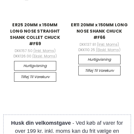
ER25 20MM x 150MM
ER11 20MM x 150MM LONG
LONG NOSE STRAIGHT
NOSE SHANK CHUCK
SHANK COLLET CHUCK
#F66
#F69
DKK137.81
(Inkl. Moms)
DKK110.25
(Ekskl. Moms)
DKK157.50
(Inkl. Moms)
DKK126.00
(Ekskl. Moms)
Hurtigvisning
Hurtigvisning
Tilføj Til Varekurv
Tilføj Til Varekurv
Husk din velkomstgave
- Ved køb af varer for
over 199 kr. inkl. moms kan du frit vælge en