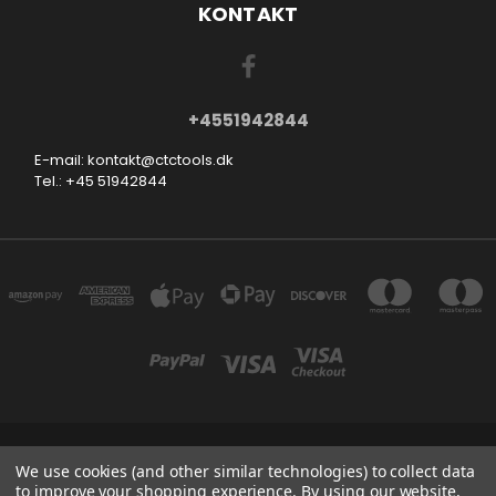
KONTAKT
+4551942844
E-mail: kontakt@ctctools.dk
Tel.: +45 51942844
SMEDEVEJ 31, 6710 ESBJERG V DENMARK
We use cookies (and other similar technologies) to collect data
+4551942844
to improve your shopping experience.
By using our website,