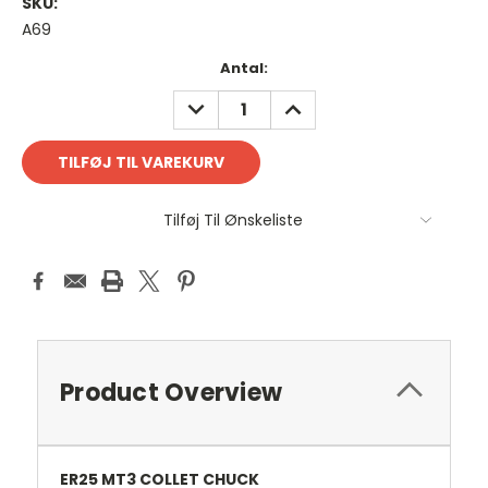
SKU:
A69
Antal
Antal:
på
REDUCER
FORØG
lager:
ANTAL:
ANTAL:
Tilføj Til Ønskeliste
Product Overview
ER25 MT3 COLLET CHUCK