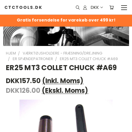
DKK
CTCTOOLS.DK
Gratis forsendelse for varekøb over 499 kr!
HJEM
VÆRKTØJSHOLDERE - FRÆSNING/DREJNING
ER SPÆNDEPATRONER
ER25 MT3 COLLET CHUCK #A69
ER25 MT3 COLLET CHUCK #A69
DKK157.50
(Inkl. Moms)
DKK126.00
(Ekskl. Moms)