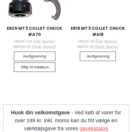
ER25 MT3 COLLET CHUCK
ER16 MT3 COLLET CHUCK
#A70
#A19
DKK157.50
(Inkl. Moms)
DKK137.81
(Inkl. Moms)
DKK126.00
(Ekskl. Moms)
DKK110.25
(Ekskl. Moms)
Hurtigvisning
Hurtigvisning
Tilføj Til Varekurv
Husk din velkomstgave
- Ved køb af varer for
over 199 kr. inkl. moms kan du frit vælge en
værktøjsgave fra vores
gavekatalog