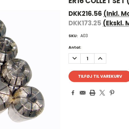
ER16 COLLET SET 
DKK216.56
(Inkl. 
DKK173.25
(Ekskl.
A03
SKU:
Antal
Antal:
på
REDUCER
FORØG
lager:
ANTAL:
ANTAL: