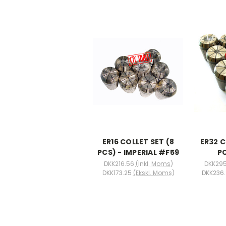
ER16 COLLET SET (8
ER32 C
PCS) - IMPERIAL #F59
P
DKK216.56
(Inkl. Moms)
DKK295
DKK173.25
(Ekskl. Moms)
DKK236.