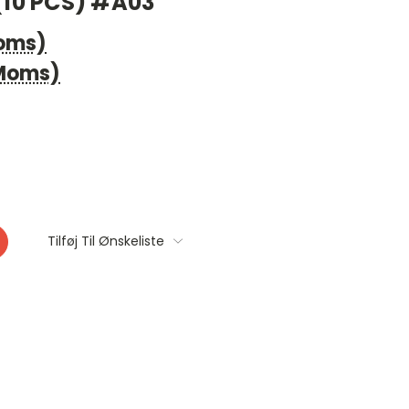
(10 PCS) #A03
Moms)
 Moms)
Tilføj Til Ønskeliste