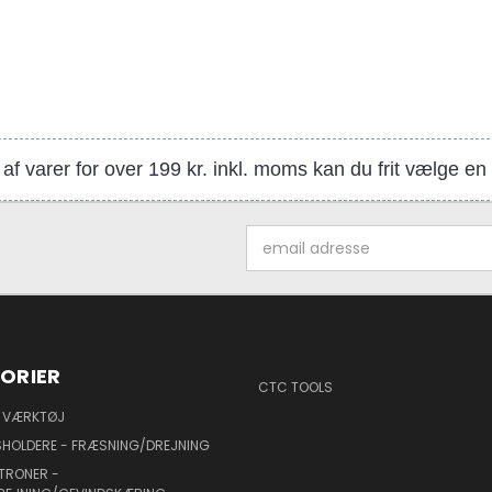
af varer for over 199 kr. inkl. moms kan du frit vælge e
Email
adresse
ORIER
CTC TOOLS
 VÆRKTØJ
HOLDERE - FRÆSNING/DREJNING
TRONER -