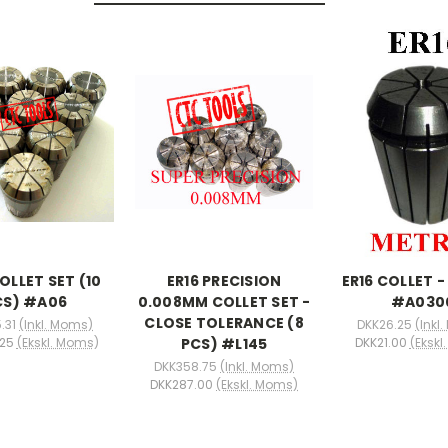
OLLET SET (10
ER16 PRECISION
ER16 COLLET -
CS) #A06
0.008MM COLLET SET -
#A030
CLOSE TOLERANCE (8
.31
(Inkl. Moms)
DKK26.25
(Inkl
PCS) #L145
25
(Ekskl. Moms)
DKK21.00
(Ekskl
DKK358.75
(Inkl. Moms)
DKK287.00
(Ekskl. Moms)