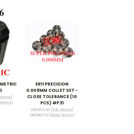
 METRIC
ER11 PRECISION
0
0.008MM COLLET SET -
CLOSE TOLERANCE (10
. Moms)
PCS) #P31
. Moms)
DKK450.63
(Inkl. Moms)
DKK360.50
(Ekskl. Moms)