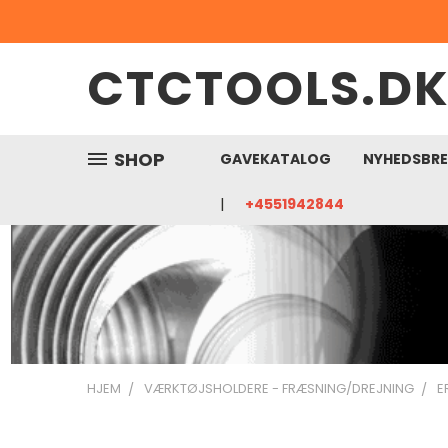
CTCTOOLS.D
SHOP
GAVEKATALOG
NYHEDSBR
+4551942844
HJEM
VÆRKTØJSHOLDERE - FRÆSNING/DREJNING
E