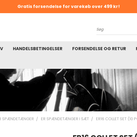
Gratis forsendelse for varekøb over 499 kr!
K
Søg
EV
HANDELSBETINGELSER
FORSENDELSE OG RETUR
R SPÆNDETÆNGER
ER SPÆNDETÆNGER I SÆT
ER16 COLLET SET (10