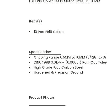
Full ER16 Collet Set In Metric Sizes 0.5-10MM
Item(s)
10 Pcs. ER16 Collets
Specification
Gripping Range 0.5MM to 10MM (3/128" to 3/
DIN6499B 0.015MM (0.0006") Run-Out Tole
High Grade 1065 Carbon Steel
Hardened & Precision Ground
Product Photos