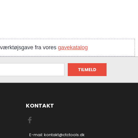
n værktøjsgave fra vores
gavekatalog
KONTAKT
E-mail: kontakt@ctctools.dk