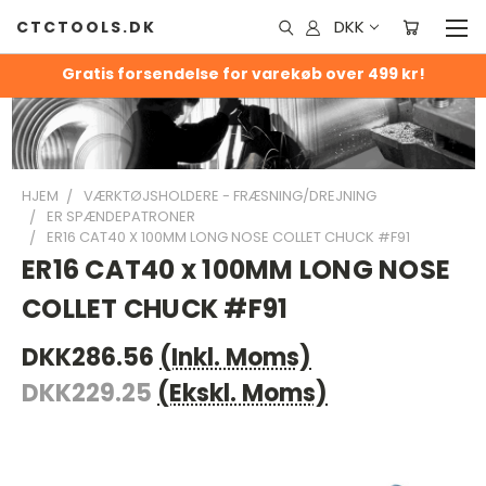
DKK
CTCTOOLS.DK
Gratis forsendelse for varekøb over 499 kr!
HJEM
VÆRKTØJSHOLDERE - FRÆSNING/DREJNING
ER SPÆNDEPATRONER
ER16 CAT40 X 100MM LONG NOSE COLLET CHUCK #F91
ER16 CAT40 x 100MM LONG NOSE
COLLET CHUCK #F91
DKK286.56
(Inkl. Moms)
DKK229.25
(Ekskl. Moms)