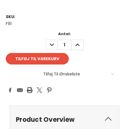
SKU:
F91
Antal
Antal:
på
REDUCER
FORØG
lager:
ANTAL:
ANTAL:
Tilføj Til Ønskeliste
Product Overview