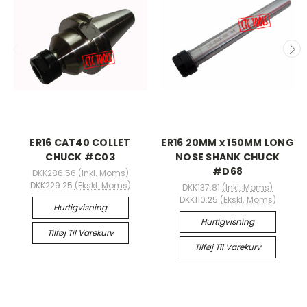
ER16 CAT40 COLLET
ER16 20MM x 150MM LONG
CHUCK #C03
NOSE SHANK CHUCK
#D68
DKK286.56
(Inkl. Moms)
DKK229.25
(Ekskl. Moms)
DKK137.81
(Inkl. Moms)
DKK110.25
(Ekskl. Moms)
Hurtigvisning
Hurtigvisning
Tilføj Til Varekurv
Tilføj Til Varekurv