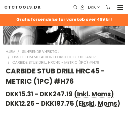
DKK
CTCTOOLS.DK
Gratis forsendelse for varekøb over 499 kr!
HJEM
SKÆRENDE VÆRKTØJ
HSS OG HM METALBOR I FORSKELLIGE UDGAVER
CARBIDE STUB DRILL HRC45 - METRIC (1PC) #H76
CARBIDE STUB DRILL HRC45 -
METRIC (1PC) #H76
DKK15.31 - DKK247.19
(Inkl. Moms)
DKK12.25 - DKK197.75
(Ekskl. Moms)