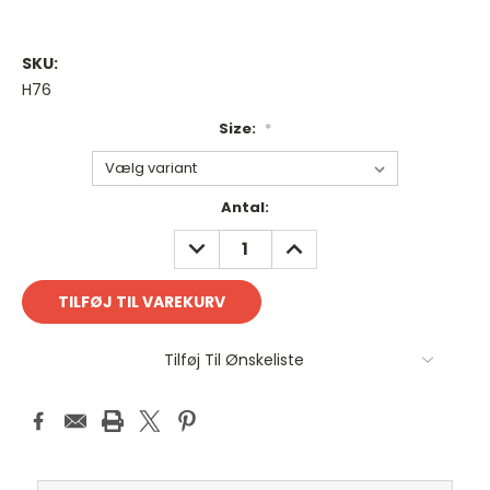
SKU:
H76
Size:
*
Antal
Antal:
på
REDUCER
FORØG
lager:
ANTAL:
ANTAL:
Tilføj Til Ønskeliste