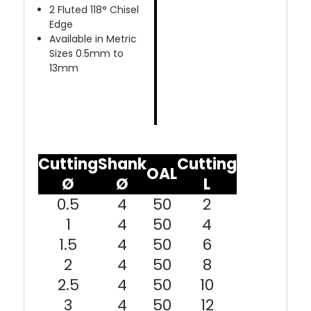
2 Fluted 118° Chisel
Edge
Available in Metric
Sizes 0.5mm to
13mm
Cutting
Shank
Cutting
OAL
Ø
Ø
L
0.5
4
50
2
1
4
50
4
1.5
4
50
6
2
4
50
8
2.5
4
50
10
3
4
50
12