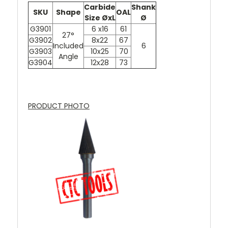
Carbide
Shank
SKU
Shape
OAL
Size ØxL
Ø
G3901
6 x16
61
27°
G3902
8x22
67
Included
6
G3903
10x25
70
Angle
G3904
12x28
73
PRODUCT PHOTO