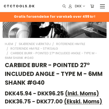
DKK
CTCTOOLS.DK
Gratis forsendelse for varekøb over 499 kr!
HJEM
SKÆRENDE VÆRKTØJ
ROTERENDE HM FILE
ROTERENDE HM FILE - STYKSALG
CARBIDE BURR - POINTED 27° INCLUDED ANGLE - TYPE M -
6MM SHANK #G40
CARBIDE BURR - POINTED 27°
INCLUDED ANGLE - TYPE M - 6MM
SHANK #G40
DKK45.94 - DKK96.25
(Inkl. Moms)
DKK36.75 - DKK77.00
(Ekskl. Moms)