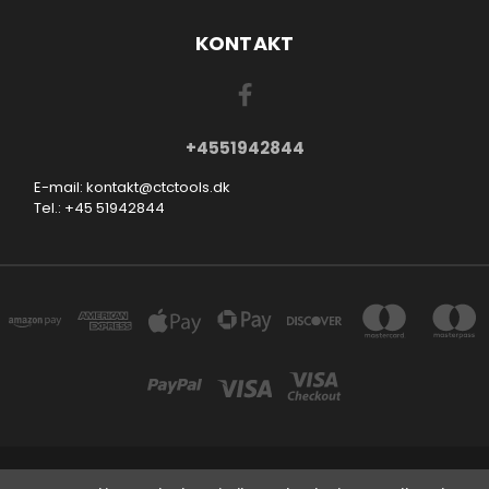
KONTAKT
+4551942844
E-mail: kontakt@ctctools.dk
Tel.: +45 51942844
SMEDEVEJ 31, 6710 ESBJERG V DENMARK