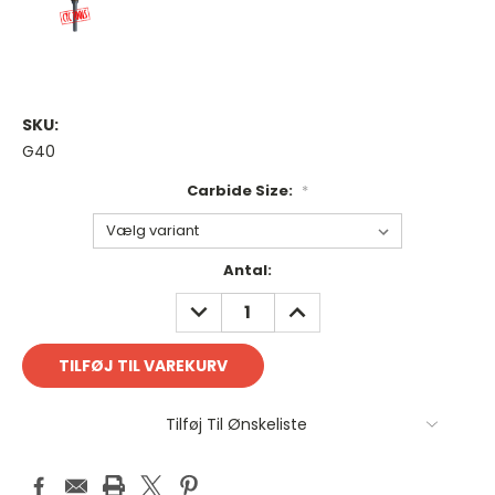
SKU:
G40
Carbide Size:
*
Antal
Antal:
på
REDUCER
FORØG
lager:
ANTAL:
ANTAL:
Tilføj Til Ønskeliste