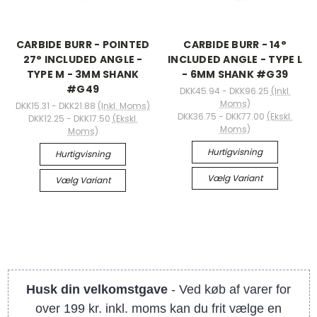
CARBIDE BURR - POINTED
CARBIDE BURR - 14°
27° INCLUDED ANGLE -
INCLUDED ANGLE - TYPE L
TYPE M - 3MM SHANK
- 6MM SHANK #G39
#G49
DKK45.94 - DKK96.25
(Inkl.
Moms)
DKK15.31 - DKK21.88
(Inkl. Moms)
DKK36.75 - DKK77.00
(Ekskl.
DKK12.25 - DKK17.50
(Ekskl.
Moms)
Moms)
Hurtigvisning
Hurtigvisning
Vælg Variant
Vælg Variant
Husk din velkomstgave
- Ved køb af varer for
over 199 kr. inkl. moms kan du frit vælge en