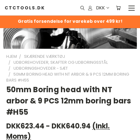
DKK
CTCTOOLS.DK
Gratis forsendelse for varekøb over 499 kr!
HJEM
SKÆRENDE VÆRKTØJ
UDBOREHOVEDER, SKAFTER OG UDBORINGSSTÅL
UDBORINGSHOVEDER - SÆT
50MM BORING HEAD WITH NT ARBOR & 9 PCS 12MM BORING
BARS #H55
50mm Boring head with NT
arbor & 9 PCS 12mm boring bars
#H55
DKK623.44 - DKK640.94
(Inkl.
Moms)