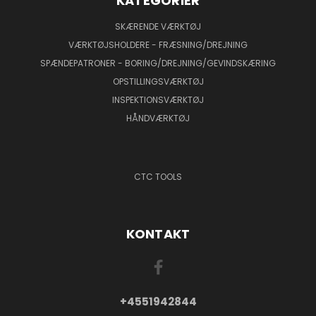
KATEGORIER
SKÆRENDE VÆRKTØJ
VÆRKTØJSHOLDERE - FRÆSNING/DREJNING
SPÆNDEPATRONER - BORING/DREJNING/GEVINDSKÆRING
OPSTILLINGSVÆRKTØJ
INSPEKTIONSVÆRKTØJ
HÅNDVÆRKTØJ
CTC TOOLS
KONTAKT
+4551942844