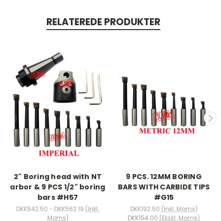
RELATEREDE PRODUKTER
2" Boring head with NT
9 PCS. 12MM BORING
arbor & 9 PCS 1/2" boring
BARS WITH CARBIDE TIPS
bars #H57
#G15
DKK542.50 - DKK562.19
(Inkl.
DKK192.50
(Inkl. Moms)
Moms)
DKK154.00
(Ekskl. Moms)