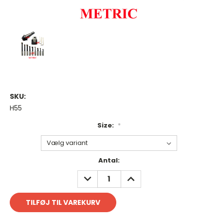
SKU:
H55
Size:
*
Antal
Antal:
på
REDUCER
FORØG
lager:
ANTAL:
ANTAL: