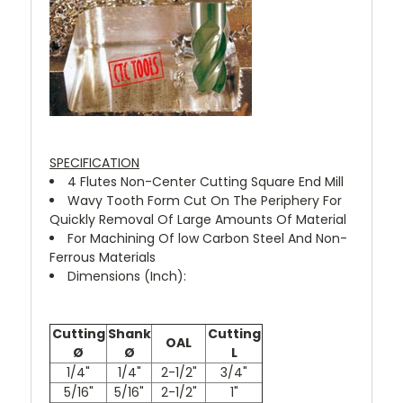
SPECIFICATION
4 Flutes Non-Center Cutting Square End Mill
Wavy Tooth Form Cut On The Periphery For
Quickly Removal Of Large Amounts Of Material
For Machining Of low Carbon Steel And Non-
Ferrous Materials
Dimensions (Inch):
Cutting
Shank
Cutting
OAL
Ø
Ø
L
1/4"
1/4"
2-1/2"
3/4"
5/16"
5/16"
2-1/2"
1"