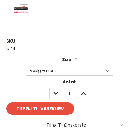
SKU:
G74
Size:
*
Antal
Antal:
på
REDUCER
FORØG
lager:
ANTAL:
ANTAL:
Tilføj Til Ønskeliste