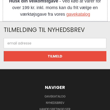
Husk din velkomstgave
- Ved køb af varer for
over 199 kr. inkl. moms kan du frit vælge en
værktøjsgave fra vores
gavekatalog
TILMELDING TIL NYHEDSBREV
Email
adresse
NAVIGER
GAVEKATALOG
NYHEDSBREV
HANDELSBETINGELSER