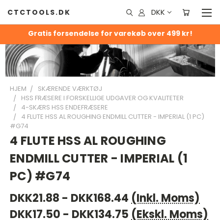
DKK
CTCTOOLS.DK
Gratis forsendelse for varekøb over 499 kr!
HJEM
SKÆRENDE VÆRKTØJ
HSS FRÆSERE I FORSKELLIGE UDGAVER OG KVALITETER
4-SKÆRS HSS ENDEFRÆSERE
4 FLUTE HSS AL ROUGHING ENDMILL CUTTER - IMPERIAL (1 PC)
#G74
4 FLUTE HSS AL ROUGHING
ENDMILL CUTTER - IMPERIAL (1
PC) #G74
DKK21.88 - DKK168.44
(Inkl. Moms)
DKK17.50 - DKK134.75
(Ekskl. Moms)