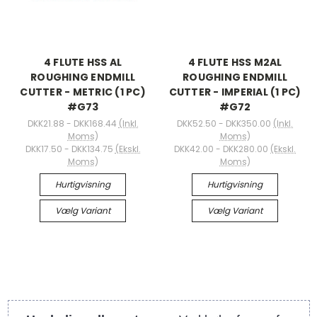
4 FLUTE HSS AL
4 FLUTE HSS M2AL
ROUGHING ENDMILL
ROUGHING ENDMILL
CUTTER - METRIC (1 PC)
CUTTER - IMPERIAL (1 PC)
#G73
#G72
DKK21.88 - DKK168.44
(Inkl.
DKK52.50 - DKK350.00
(Inkl.
Moms)
Moms)
DKK17.50 - DKK134.75
(Ekskl.
DKK42.00 - DKK280.00
(Ekskl.
Moms)
Moms)
Hurtigvisning
Hurtigvisning
Vælg Variant
Vælg Variant