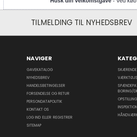
Husk din velkomstgave
- Ved køb 
TILMELDING TIL NYHEDSBREV
NAVIGER
KATEG
GAVEKATALOG
SKÆRENDE
NYHEDSBREV
VÆRKTØJS
HANDELSBETINGELSER
SPÆNDEPA
BORING/D
FORSENDELSE OG RETUR
OPSTILLI
PERSONDATAPOLITIK
INSPEKTI
KONTAKT OS
HÅNDVÆR
LOG IND
ELLER
REGISTRER
SITEMAP