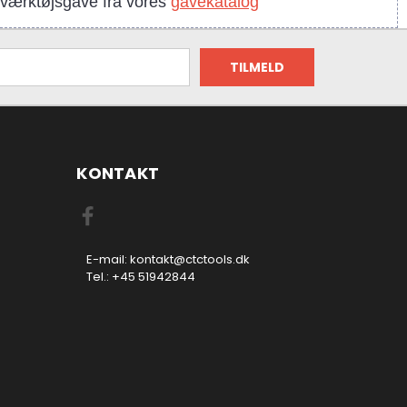
n værktøjsgave fra vores
gavekatalog
KONTAKT
E-mail: kontakt@ctctools.dk
Tel.: +45 51942844