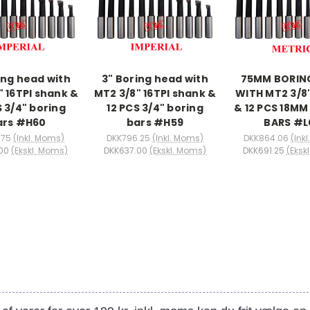
ing head with
3" Boring head with
75MM BORIN
" 16TPI shank &
MT2 3/8" 16TPI shank &
WITH MT2 3/8
S 3/4" boring
12 PCS 3/4" boring
& 12 PCS 18M
ars #H60
bars #H59
BARS #L
.75
(Inkl. Moms)
DKK796.25
(Inkl. Moms)
DKK864.06
(Ink
00
(Ekskl. Moms)
DKK637.00
(Ekskl. Moms)
DKK691.25
(Eksk