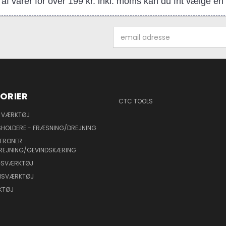
af varer for over 199 kr. inkl. moms kan du frit vælge e
Email
adresse
ORIER
CTC TOOLS
 VÆRKTØJ
HOLDERE - FRÆSNING/DREJNING
TRONER -
REJNING/GEVINDSKÆRING
NGSVÆRKTØJ
ONSVÆRKTØJ
KTØJ