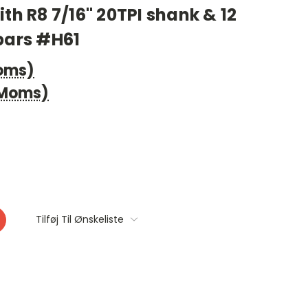
th R8 7/16" 20TPI shank & 12
bars #H61
Moms)
 Moms)
Tilføj Til Ønskeliste