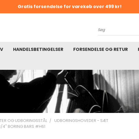
Gratis forsendelse for varekøb over 499 kr!
K
Søg
EV
HANDELSBETINGELSER
FORSENDELSE OG RETUR
TER OG UDBORINGSSTÅL
UDBORINGSHOVEDER - SÆT
 3/4" BORING BARS #H61