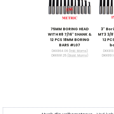
75MM BORING HEAD
3" Bor
WITH R8 7/16" SHANK &
MT3 3/8
12 PCS 18MM BORING
12 PC
BARS #L07
b
DKK864.06
(Inkl. Moms)
DKK813
DKK691.25
(Ekskl. Moms)
DKK651.