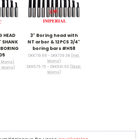
G HEAD
3" Boring head with
" SHANK
NT arbor & 12PCS 3/4"
M BORING
boring bars #H58
05
DKK719.69 - DKK739.38
(Inkl.
Moms)
l. Moms)
DKK575.75 - DKK591.50
(Ekskl.
l. Moms)
Moms)