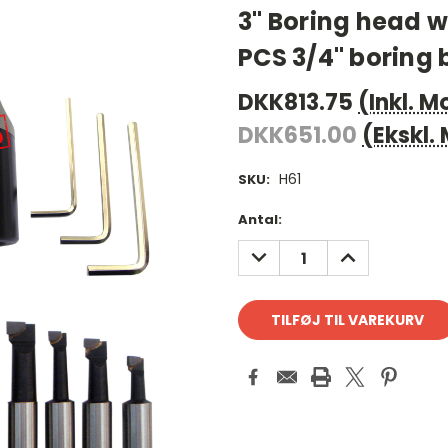
3" Boring head wi
PCS 3/4" boring 
DKK813.75
(Inkl. 
DKK651.00
(Ekskl.
H61
SKU:
Antal
Antal:
på
REDUCER
FORØG
lager:
ANTAL:
ANTAL: