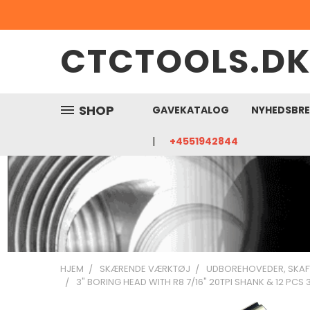
CTCTOOLS.D
SHOP
GAVEKATALOG
NYHEDSBR
+4551942844
HJEM
SKÆRENDE VÆRKTØJ
UDBOREHOVEDER, SKAF
3" BORING HEAD WITH R8 7/16" 20TPI SHANK & 12 PCS