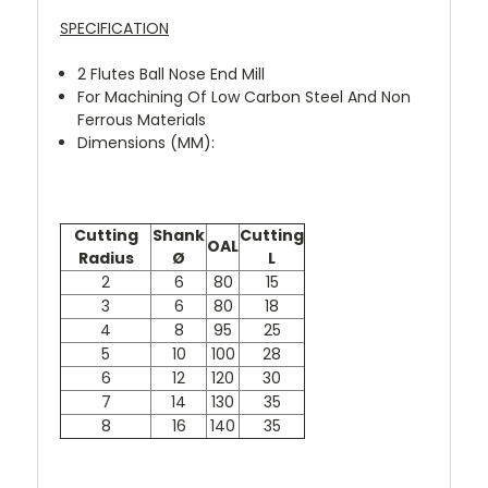
SPECIFICATION
2
Flutes Ball Nose End Mill
For Machining Of Low Carbon Steel And Non
Ferrous Materials
Dimensions (MM):
Cutting
Shank
Cutting
OAL
Radius
Ø
L
2
6
80
15
3
6
80
18
4
8
95
25
5
10
100
28
6
12
120
30
7
14
130
35
8
16
140
35