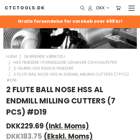
DKK
CTCTOOLS.DK
Gratis forsendelse for varekøb over 499 kr!
HJEM
SKÆRENDE VÆRKTØJ
HSS FRÆSERE I FORSKELLIGE UDGAVER OG KVALITETER
2-SKÆRS HSS RADIUS FRÆSERE
2 FLUTE BALL NOSE HSS AL ENDMILL MILLING CUTTERS (7 PCS)
#D19
2 FLUTE BALL NOSE HSS AL
ENDMILL MILLING CUTTERS (7
PCS) #D19
DKK229.69
(Inkl. Moms)
DKK183.75
(Ekskl. Moms)