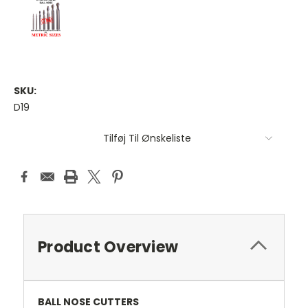
SKU:
D19
Antal
Tilføj Til Ønskeliste
på
lager:
Product Overview
BALL NOSE CUTTERS