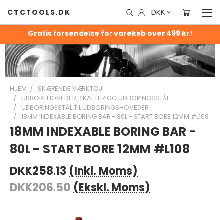
DKK
CTCTOOLS.DK
Gratis forsendelse for varekøb over 499 kr!
HJEM
SKÆRENDE VÆRKTØJ
UDBOREHOVEDER, SKAFTER OG UDBORINGSSTÅL
UDBORINGSSTÅL TIL UDBORINGSHOVEDER
18MM INDEXABLE BORING BAR - 80L - START BORE 12MM #L108
18MM INDEXABLE BORING BAR -
80L - START BORE 12MM #L108
DKK258.13
(Inkl. Moms)
DKK206.50
(Ekskl. Moms)