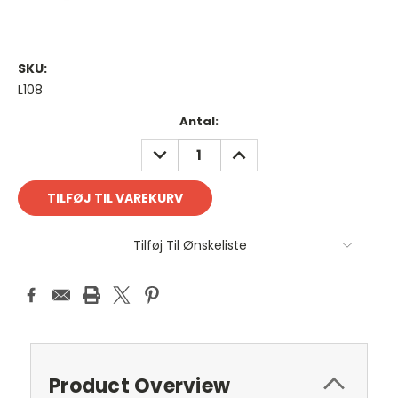
SKU:
L108
Antal
Antal:
på
REDUCER
FORØG
lager:
ANTAL:
ANTAL:
Tilføj Til Ønskeliste
Product Overview